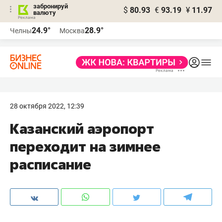
забронируй
$
80.93
€
93.19
¥
11.97
валюту
24.9°
28.9°
Челны
Москва
28 октября 2022, 12:39
Казанский аэропорт
переходит на зимнее
расписание