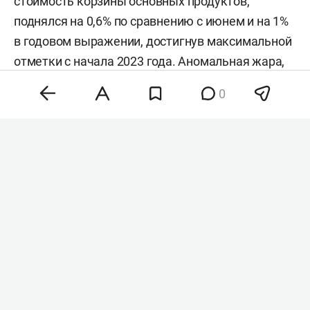
стоимость корзины основных продуктов,
поднялся на 0,6% по сравнению с июнем и на 1%
в годовом выражении, достигнув максимальной
отметки с начала 2023 года. Аномальная жара,
нестабильность на энергетических рынках и
0
геополитическая напряженность разогнали
цены на зерно, сахар и растительные масла,
тогда как мясо и молочка подешевели. Об этом
сообщила
продовольственная и
сельскохозяйственная организация ООН (FAO).