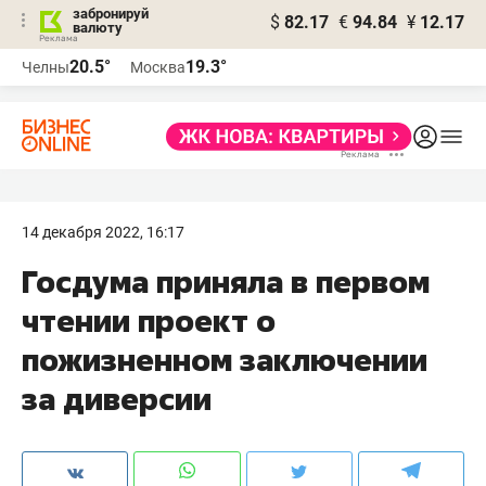
забронируй
$
82.17
€
94.84
¥
12.17
валюту
20.5°
19.3°
Челны
Москва
14 декабря 2022, 16:17
Госдума приняла в первом
чтении проект о
пожизненном заключении
за диверсии