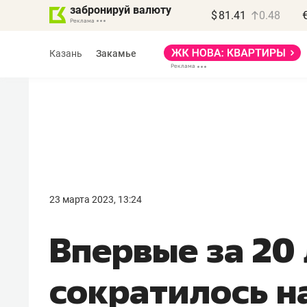
забронируй валюту
$
81.41
0.48
Казань
Закамье
Василь Мазитов
МАРТ
23 марта 2023, 13:24
«Не зная местных
Впервые за 20
правил, бизнес может
потерять минимум
сократилось н
полгода»
Как бизнесу выйти на зарубежные