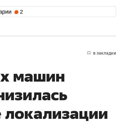
арии
2
в закладки
их машин
снизилась
е локализации