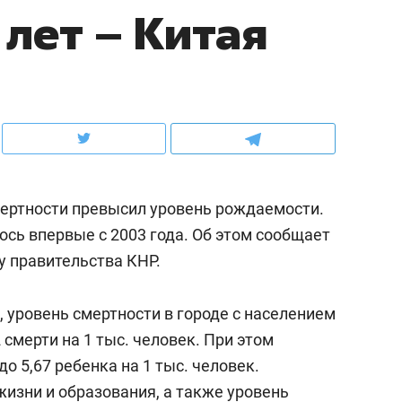
 лет – Китая
ов и
о трехкратном росте цен, дотошных
школьной формы о конт
клиентах и чудных запросах мастеров
налогах и развитии без 
смертности превысил уровень рождаемости.
сь впервые с 2003 года. Об этом сообщает
у правительства КНР.
уровень смертности в городе с населением
ндуем
Рекомендуем
 смерти на 1 тыс. человек. При этом
терапевт «Фороса»:
Дизайнер-прораб Ната
о 5,67 ребенка на 1 тыс. человек.
кторский невроз» –
Наседкина: «Ремонт вм
изни и образования, а также уровень
человек не считает
с мебелью за 2 миллион