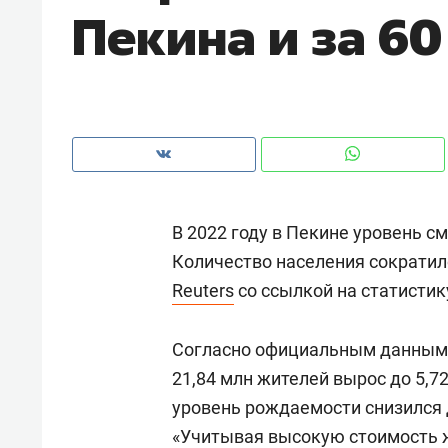
Пекина и за 60
рынки, почему надо знать аксакал
чем интересен Оман?
В 2022 году в Пекине уровень 
Количество населения сократило
Reuters
со ссылкой на статистик
Согласно официальным данным, 
Рекомендуем
Рекоме
21,84 млн жителей вырос до 5,72
Оставить шум за волной: как
Психо
уровень рождаемости снизился д
строят тишину в казанском
«Дире
«Учитывая высокую стоимость ж
ЖК «Заря»
когда 