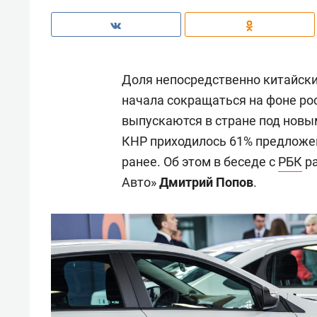
Доля непосредственно китайски
начала сокращаться на фоне ро
выпускаются в стране под новы
КНР приходилось 61% предложен
ранее. Об этом в беседе с
РБК
ра
Авто»
Дмитрий Попов
.