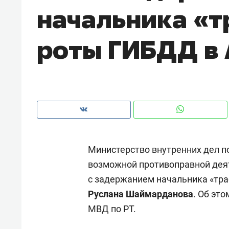
начальника «т
рынки, почему надо знать аксакал
чем интересен Оман?
роты ГИБДД в 
Министерство внутренних дел по
возможной противоправной деят
с задержанием начальника «тр
Рекомендуем
Рекоме
Руслана Шаймарданова
. Об эт
Оставить шум за волной: как
Психо
МВД по РТ.
строят тишину в казанском
«Дире
ЖК «Заря»
когда 