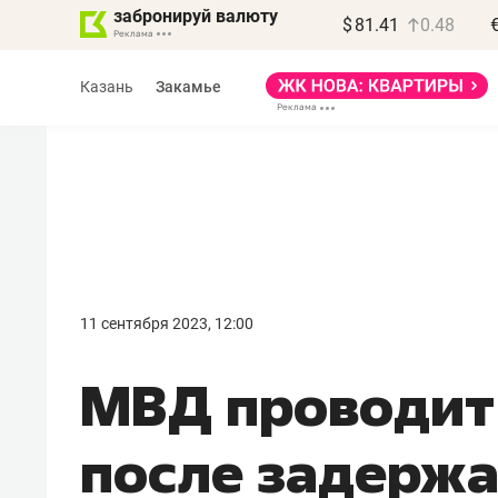
забронируй валюту
$
81.41
0.48
Казань
Закамье
Василь Мазитов
МАРТ
11 сентября 2023, 12:00
«Не зная местных
МВД проводит
правил, бизнес может
потерять минимум
после задерж
полгода»
Как бизнесу выйти на зарубежные