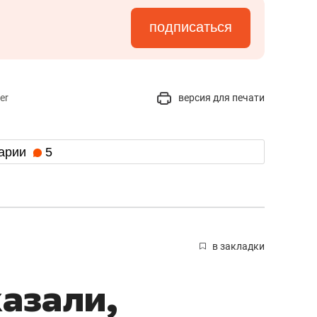
подписаться
er
версия для печати
арии
5
в закладки
казали,