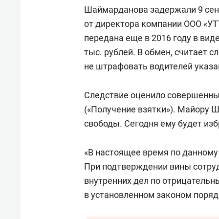
свою 
Шаймарданова задержали 9 сент
стрес
от директора компании ООО «УТТ
передана еще в 2016 году в вид
тыс. рублей. В обмен, считает
не штрафовать водителей указа
Следствие оценило совершенные 
(«Получение взятки»). Майору 
свободы. Сегодня ему будет изб
«В настоящее время по данному
При подтверждении вины сотруд
внутренних дел по отрицательн
в установленном законом порядк