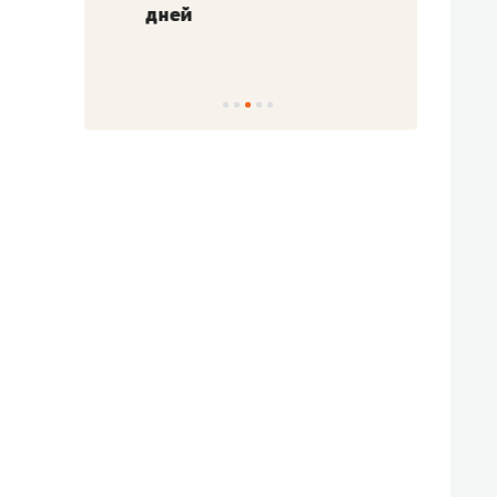
!»
дней
с вер