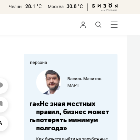
28.1
°С
30.8
°С
Челны
Москва
персона
еменова
Василь Мазитов
»
МАРТ
а: работа
«Не зная местных
«Мне лу
ечься
правил, бизнес может
не зара
вствовать
потерять минимум
чем пот
полгода»
репутац
пошиву
Как бизнесу выйти на зарубежные
Владелец от