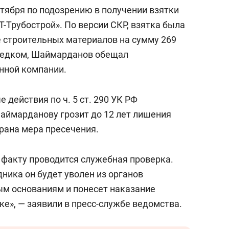
сверхнагрузку
для меня это челлендж
ября по подозрению в получении взятки
сом»
-Трубострой». По версии СКР, взятка была
е строительных материалов на сумму 269
 следком, Шаймарданов обещал
нной компании.
действия по ч. 5 ст. 290 УК РФ
Шаймарданову грозит до 12 лет лишения
рана мера пресечения.
 факту проводится служебная проверка.
ника он будет уволен из органов
ым основаниям и понесет наказание
е», — заявили в пресс-службе ведомства.