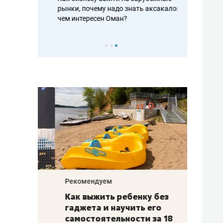
рафакте,
рынки, почему надо знать аксакалов и
о трехкратно
кредитов
чем интересен Оман?
клиентах и ч
Рекомендуем
Рекоме
лья
Как выжить ребенку без
Салих
есте
гаджета и научить его
«Если
а –
самостоятельности за 18
с мин