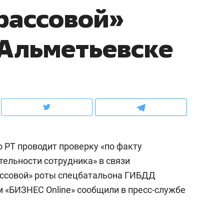
рассовой»
ов и
о трехкратном росте цен, дотошных
школьной формы о конт
клиентах и чудных запросах мастеров
налогах и развитии без 
Альметьевске
 РТ проводит проверку «по факту
ельности сотрудника» в связи
ассовой» роты спецбатальона ГИБДД
ндуем
Рекомендуем
ом «БИЗНЕС Online» сообщили в пресс-службе
терапевт «Фороса»:
Дизайнер-прораб Ната
кторский невроз» –
Наседкина: «Ремонт вм
человек не считает
с мебелью за 2 миллион