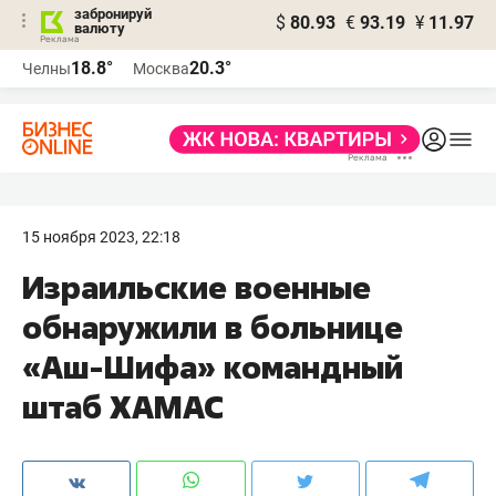
забронируй
$
80.93
€
93.19
¥
11.97
валюту
18.8°
20.3°
Челны
Москва
15 ноября 2023, 22:18
Израильские военные
обнаружили в больнице
«Аш-Шифа» командный
штаб ХАМАС