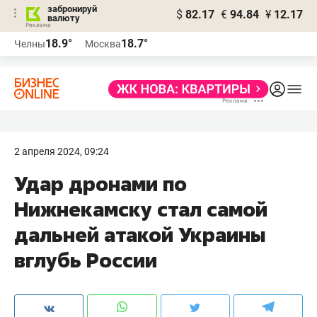
забронируй
$
82.17
€
94.84
¥
12.17
валюту
18.9°
18.7°
Челны
Москва
2 апреля 2024, 09:24
Удар дронами по
Нижнекамску стал самой
дальней атакой Украины
вглубь России