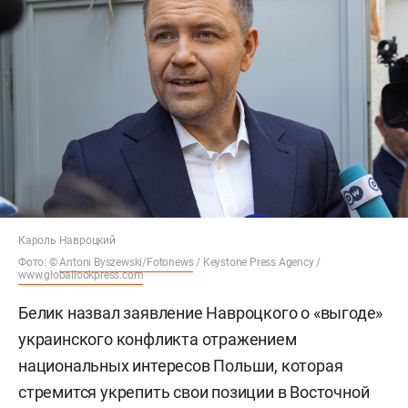
Кароль Навроцкий
Фото: ©
Antoni Byszewski/Fotonews
/ Keystone Press Agency /
www.globallookpress.com
Белик назвал заявление Навроцкого о «выгоде»
украинского конфликта отражением
национальных интересов Польши, которая
стремится укрепить свои позиции в Восточной