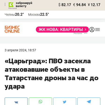
забронируй
$
82.17
€
94.84
¥
12.17
валюту
20.2°
22.5°
Челны
Москва
3 апреля 2024, 18:57
«Царьград»: ПВО засекла
атаковавшие объекты в
Татарстане дроны за час до
удара