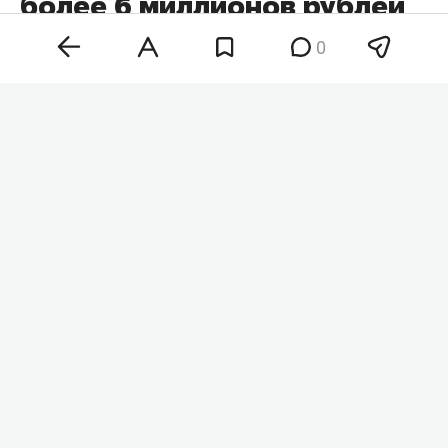
более 6 миллионов рублей
у пенсионерки
0
В Санкт-Петербурге полиция задержала 20-
летнего жителя Казани. Его подозревают в том,
что он в качестве курьера телефонных
мошенников забрал у 84-летней пенсионерки
более 6 млн рублей, которые она передала и
перевела якобы для «спасения накоплений». Об
этом
сообщает
пресс-служба МВД России по
Санкт-Петербургу и Ленинградской области.