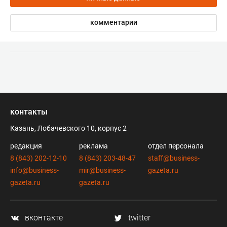
комментарии
контакты
Казань, Лобачевского 10, корпус 2
редакция
реклама
отдел персонала
8 (843) 202-12-10
8 (843) 203-48-47
staff@business-
info@business-
mir@business-
gazeta.ru
gazeta.ru
gazeta.ru
вконтакте
twitter