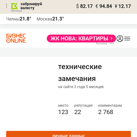
забронируй
$
82.17
€
94.84
¥
12.17
валюту
21.8°
21.3°
Челны
Москва
технические
замечания
на сайте 3 года 5 месяцев
место
репутация
комментарии
123
22
2 768
личные данные