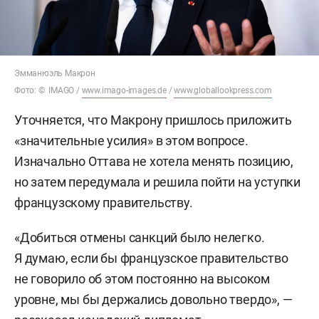
Эмманюэль Макрон
Фото: © IMAGO /
www.imago-images.de
/
www.globallookpress.com
Уточняется, что Макрону пришлось приложить
«значительные усилия» в этом вопросе.
Изначально Оттава не хотела менять позицию,
но затем передумала и решила пойти на уступки
французскому правительству.
«Добиться отмены санкций было нелегко.
Я думаю, если бы французское правительство
не говорило об этом постоянно на высоком
уровне, мы бы держались довольно твердо», —