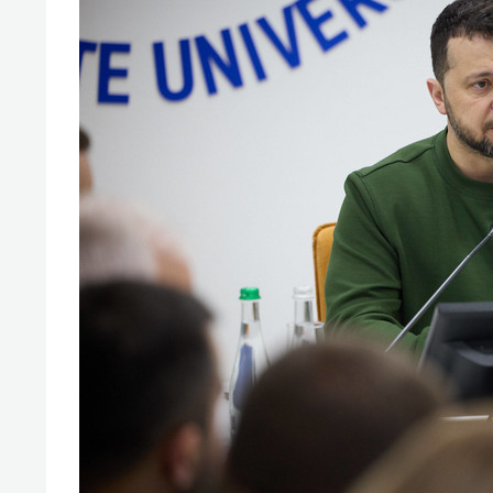
свою 
стрес