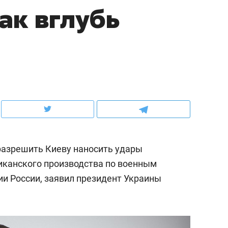
ак вглубь
ов и
о трехкратном росте цен, дотошных
школьной формы о конт
клиентах и чудных запросах мастеров
налогах и развитии без 
азрешить Киеву наносить удары
канского производства по военным
ии России, заявил президент Украины
ндуем
Рекомендуем
терапевт «Фороса»:
Дизайнер-прораб Ната
кторский невроз» –
Наседкина: «Ремонт вм
человек не считает
с мебелью за 2 миллион