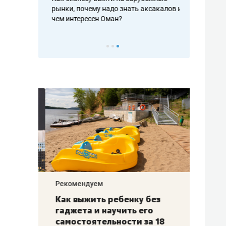
рафакте,
рынки, почему надо знать аксакалов и
о трехкратно
кредитов
чем интересен Оман?
клиентах и ч
Рекомендуем
Рекоме
лья
Как выжить ребенку без
Салих
есте
гаджета и научить его
«Если
а –
самостоятельности за 18
с мин