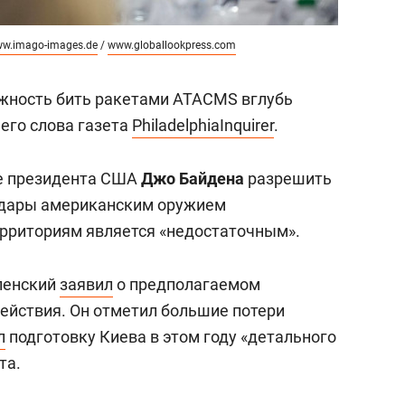
w.imago-images.de
/
www.globallookpress.com
ожность бить ракетами ATACMS вглубь
 его слова газета
PhiladelphiaInquirer
.
е президента США
Джо Байдена
разрешить
удары американским оружием
рриториям является «недостаточным».
ленский
заявил
о предполагаемом
ействия. Он отметил большие потери
л
подготовку Киева в этом году «детального
та.