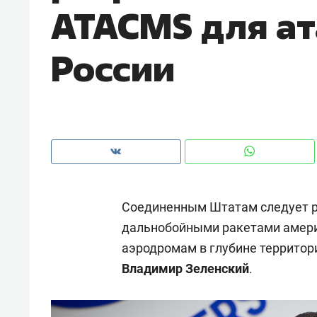
ATACMS для ат
рынки, почему надо знать аксакал
чем интересен Оман?
России
Соединенным Штатам следует р
дальнобойными ракетами амери
аэродромам в глубине территор
Рекомендуем
Рекоме
Владимир Зеленский
.
Оставить шум за волной: как
Психо
строят тишину в казанском
«Дире
ЖК «Заря»
когда 