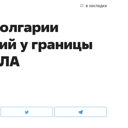
в закладки
олгарии
ий у границы
ПЛА