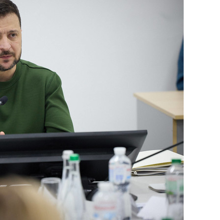
сверхнагрузку
для меня это челлендж
сом»