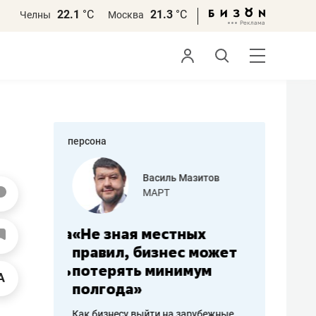
22.1
°С
21.3
°С
Челны
Москва
персона
еменова
Василь Мазитов
»
МАРТ
а: работа
«Не зная местных
«Мне лу
ечься
правил, бизнес может
не зара
вствовать
потерять минимум
чем пот
полгода»
репутац
пошиву
Как бизнесу выйти на зарубежные
Владелец от