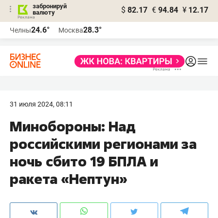
забронируй
$
82.17
€
94.84
¥
12.17
валюту
24.6°
28.3°
Челны
Москва
31 июля 2024, 08:11
Минобороны: Над
российскими регионами за
ночь сбито 19 БПЛА и
ракета «Нептун»