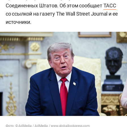
Соединенных Штатов. Об этом сообщает
ТАСС
со ссылкой на газету The Wall Street Journal и ее
источники.
Фото: ©
AdMedia
/ AdMedia /
www.globallookpress.com