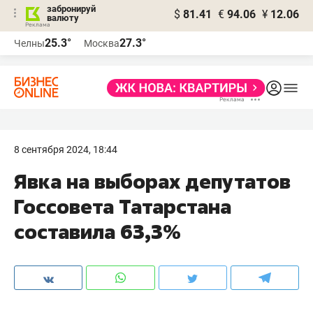
забронируй
$
81.41
€
94.06
¥
12.06
валюту
25.3°
27.3°
Челны
Москва
8 сентября 2024, 18:44
Явка на выборах депутатов
Госсовета Татарстана
составила 63,3%