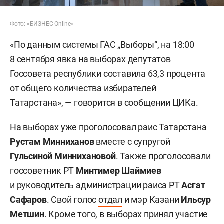
Фото: «БИЗНЕС Online»
«По данным системы ГАС „Выборы“, на 18:00
8 сентября явка на выборах депутатов
Госсовета республики составила 63,3 процента
от общего количества избирателей
Татарстана», — говорится в сообщении ЦИКа.
На выборах уже
проголосовал
раис Татарстана
Рустам Минниханов
вместе с супругой
Гульсиной Миннихановой
. Также
проголосовали
госсоветник РТ
Минтимер Шаймиев
и руководитель администрации раиса РТ
Асгат
Сафаров
. Свой голос
отдал
и мэр Казани
Ильсур
Метшин
. Кроме того, в выборах
принял
участие