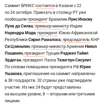
Саммит БРИКС
состоится
в Казани с 22
по 24 октября. Приехать в столицу РТ уже
пообещали
президент
Бразилии
Луис Инасиу
Лула да Силва
,
премьер-министр
Индии
Нарендра Моди
,
президент
Южно-Африканской
Республики
Сирил Рамапоса
,
председатель
КНР
Си Цзиньпин
,
премьер-министр
Армении
Никол
Пашинян
,
президент
Турции
Реджеп Тайип
Эрдоган
, президент Лаоса
Тхонглун Сисулит
.
По словам помощника президента РФ
Юрия
Ушакова
, приглашения на саммит направлены
в 38 государств. 32 страны уже подтвердили
участие. Из них 24 будут представлены
на высшем уровне, 8 — вторыми или третьими
лицами.