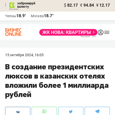
забронируй
$
82.17
€
94.84
¥
12.17
валюту
18.9°
18.7°
Челны
Москва
15 октября 2024, 16:05
В создание президентских
люксов в казанских отелях
вложили более 1 миллиарда
рублей