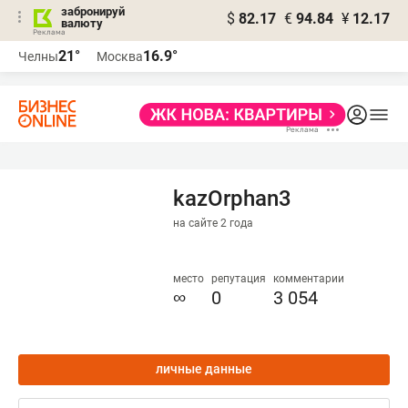
забронируй
$
82.17
€
94.84
¥
12.17
валюту
21°
16.9°
Челны
Москва
kazOrphan3
на сайте 2 года
место
репутация
комментарии
∞
0
3 054
личные данные