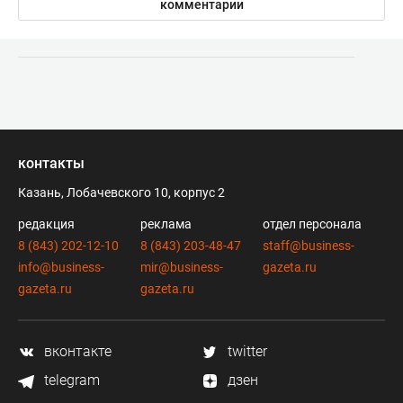
комментарии
контакты
Казань, Лобачевского 10, корпус 2
редакция
реклама
отдел персонала
8 (843) 202-12-10
8 (843) 203-48-47
staff@business-
info@business-
mir@business-
gazeta.ru
gazeta.ru
gazeta.ru
вконтакте
twitter
telegram
дзен