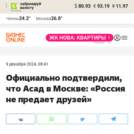
забронируй
$
80.93
€
93.19
¥
11.97
валюту
24.2°
26.8°
Челны
Москва
9 декабря 2024, 08:41
Официально подтвердили,
что Асад в Москве: «Россия
не предает друзей»