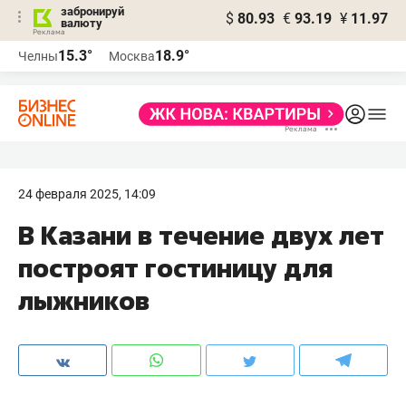
забронируй
$
80.93
€
93.19
¥
11.97
валюту
15.3°
18.9°
Челны
Москва
24 февраля 2025, 14:09
В Казани в течение двух лет
построят гостиницу для
лыжников