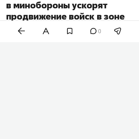
в минобороны ускорят
продвижение войск в зоне
СВО
0
Кадровые перестановки в минобороны и
командовании вооруженных сил России
позволят нарастить темпы наступления на всех
участках фронта. Такое мнение в беседе с
«
Абзацем
» высказал военный аналитик
Юрий
Кнутов
, комментируя недавние назначения на
ключевые посты.