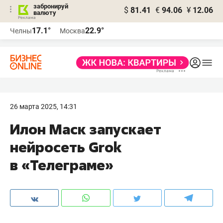
забронируй
$
81.41
€
94.06
¥
12.06
валюту
17.1°
22.9°
Челны
Москва
26 марта 2025, 14:31
Илон Маск запускает
нейросеть Grok
в «Телеграме»