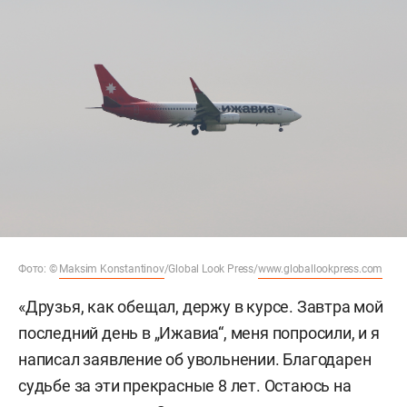
Фото: ©
Maksim Konstantinov
/Global Look Press/
www.globallookpress.com
«Друзья, как обещал, держу в курсе. Завтра мой
последний день в „Ижавиа“, меня попросили, и я
написал заявление об увольнении. Благодарен
судьбе за эти прекрасные 8 лет. Остаюсь на