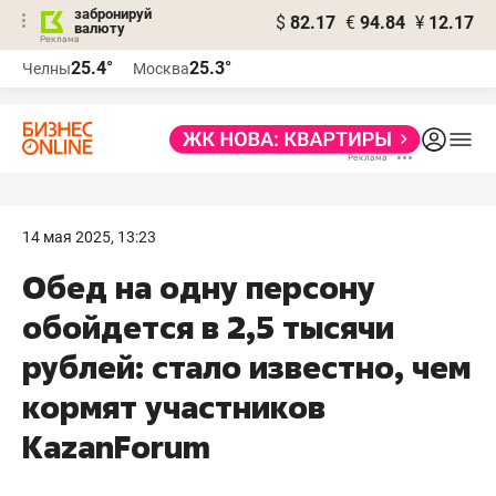
забронируй
$
82.17
€
94.84
¥
12.17
валюту
25.4°
25.3°
Челны
Москва
14 мая 2025, 13:23
Обед на одну персону
обойдется в 2,5 тысячи
рублей: стало известно, чем
кормят участников
KazanForum