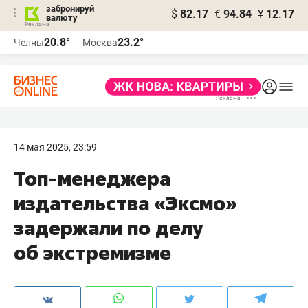
забронируй
$
82.17
€
94.84
¥
12.17
валюту
20.8°
23.2°
Челны
Москва
14 мая 2025, 23:59
Топ-менеджера
издательства «Эксмо»
задержали по делу
об экстремизме