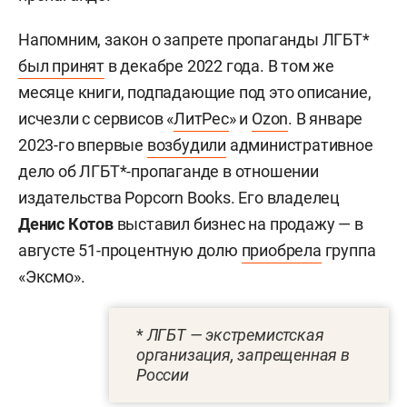
Напомним, закон о запрете пропаганды ЛГБТ*
был принят
в декабре 2022 года. В том же
месяце книги, подпадающие под это описание,
исчезли с сервисов «
ЛитРес
» и
Ozon
. В январе
2023-го впервые
возбудили
административное
дело об ЛГБТ*-пропаганде в отношении
издательства Popcorn Books. Его владелец
Денис Котов
выставил бизнес на продажу — в
августе 51-процентную долю
приобрела
группа
«Эксмо».
*
ЛГБТ — экстремистская
организация, запрещенная в
России