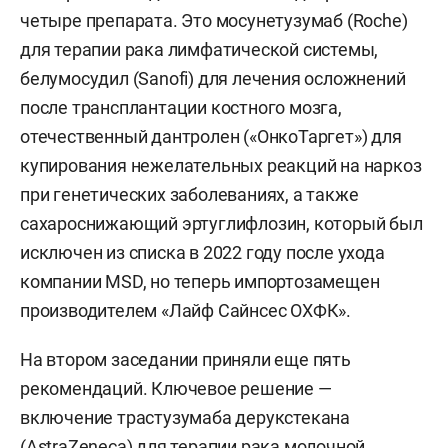
четыре препарата. Это мосунетузумаб (Roche)
для терапии рака лимфатической системы,
белумосудил (Sanofi) для лечения осложнений
после трансплантации костного мозга,
отечественный дантролен («ОнкоТаргет») для
купирования нежелательных реакций на наркоз
при генетических заболеваниях, а также
сахароснижающий эртуглифлозин, который был
исключен из списка в 2022 году после ухода
компании MSD, но теперь импортозамещен
производителем «Лайф Сайнсес ОХФК».
На втором заседании приняли еще пять
рекомендаций. Ключевое решение —
включение трастузумаба дерукстекана
(AstraZeneca) для терапии рака молочной