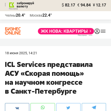
забронируй
$
82.17
€
94.84
¥
12.17
валюту
20.4°
22.4°
Челны
Москва
18 июня 2025, 14:21
ICL Services представила
АСУ «Скорая помощь»
на научном конгрессе
в Санкт-Петербурге