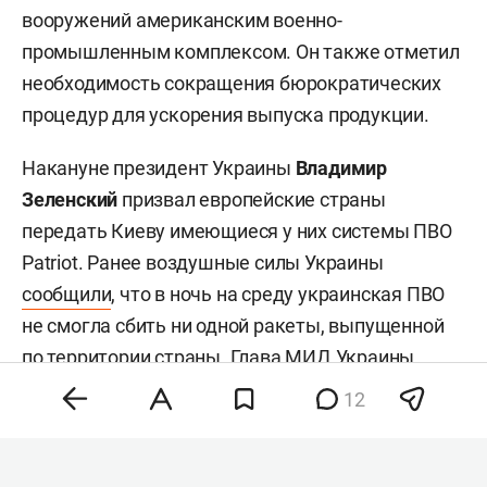
вооружений американским военно-
промышленным комплексом. Он также отметил
необходимость сокращения бюрократических
процедур для ускорения выпуска продукции.
Накануне президент Украины
Владимир
Зеленский
призвал европейские страны
передать Киеву имеющиеся у них системы ПВО
Patriot. Ранее воздушные силы Украины
сообщили
, что в ночь на среду украинская ПВО
не смогла сбить ни одной ракеты, выпущенной
по территории страны. Глава МИД Украины
Андрей Сибига
также заявил, что Киеву сложно
12
получать ракеты PAC-3 для комплексов Patriot.
Президент США
Дональд Трамп
, комментируя
просьбы Зеленского о поставках противоракет,