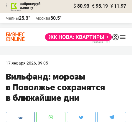
забронируй
$
80.93
€
93.19
¥
11.97
валюту
25.3°
30.5°
Челны
Москва
17 января 2026, 09:05
Вильфанд: морозы
в Поволжье сохранятся
в ближайшие дни