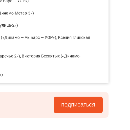
к Барс — УОР»)
Динамо-Метар-3»)
улица-2»)
(«Динамо — Ак Барс — УОР»), Ксения Глинская
аречье-2»), Виктория Беспятых («Динамо-
»)
подписаться