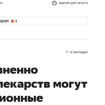
er
версия для печати
арии
1
в закладки
зненно
екарств могут
ционные