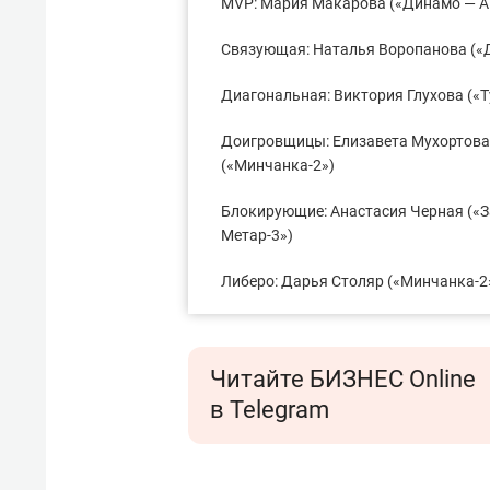
MVP: Мария Макарова («Динамо — А
Связующая: Наталья Воропанова («
Диагональная: Виктория Глухова («Т
Доигровщицы: Елизавета Мухортова 
(«Минчанка-2»)
Блокирующие: Анастасия Черная («З
Метар-3»)
Либеро: Дарья Столяр («Минчанка-2
Читайте БИЗНЕС Online
в Telegram