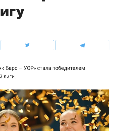
игу
ов и
о трехкратном росте цен, дотошных
школьной формы о конт
клиентах и чудных запросах мастеров
налогах и развитии без 
к Барс — УОР» стала победителем
 лиги.
ндуем
Рекомендуем
терапевт «Фороса»:
Дизайнер-прораб Ната
кторский невроз» –
Наседкина: «Ремонт вм
человек не считает
с мебелью за 2 миллион