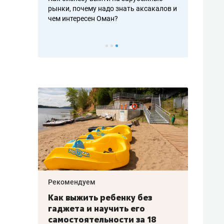
рафакте,
рынки, почему надо знать аксакалов и
о трехкратно
кредитов
чем интересен Оман?
клиентах и ч
Рекомендуем
Рекоме
лья
Как выжить ребенку без
Салих
есте
гаджета и научить его
«Если
а –
самостоятельности за 18
с мин