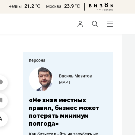
21.2
°С
23.9
°С
Челны
Москва
персона
еменова
Василь Мазитов
»
МАРТ
а: работа
«Не зная местных
«Мне лу
ечься
правил, бизнес может
не зара
вствовать
потерять минимум
чем пот
полгода»
репутац
пошиву
Как бизнесу выйти на зарубежные
Владелец от