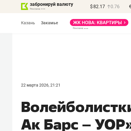
забронируй валюту
$
82.17
0.76
Казань
Закамье
Василь Мазитов
МАРТ
22 марта 2026, 21:21
«Не зная местных
Волейболистк
правил, бизнес может
потерять минимум
Ак Барс – УОР
полгода»
Как бизнесу выйти на зарубежные