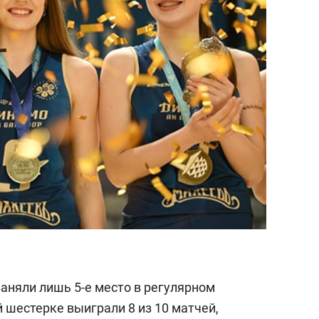
сверхнагрузку
для меня это челлендж
сом»
заняли лишь 5-е место в регулярном
 шестерке выиграли 8 из 10 матчей,