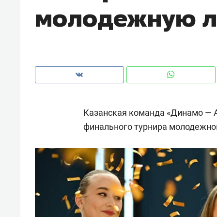
молодежную л
рынки, почему надо знать аксакал
чем интересен Оман?
Казанская команда «Динамо — А
финального турнира молодежной
Рекомендуем
Рекоме
Оставить шум за волной: как
Психо
строят тишину в казанском
«Дире
ЖК «Заря»
когда 