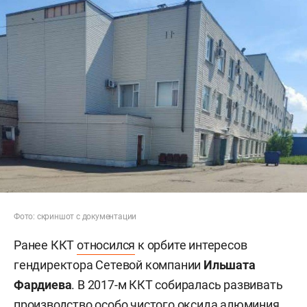
Фото: скриншот с документации
Ранее ККТ
относился
к орбите интересов
гендиректора Сетевой компании
Ильшата
Фардиева
. В 2017-м ККТ собиралась развивать
производство особо чистого оксида алюминия,