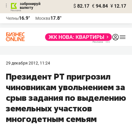
забронируй
$
82.17
€
94.84
¥
12.17
валюту
16.9°
17.8°
Челны
Москва
29 декабря 2012, 11:24
Президент РТ пригрозил
чиновникам увольнением за
срыв задания по выделению
земельных участков
многодетным семьям