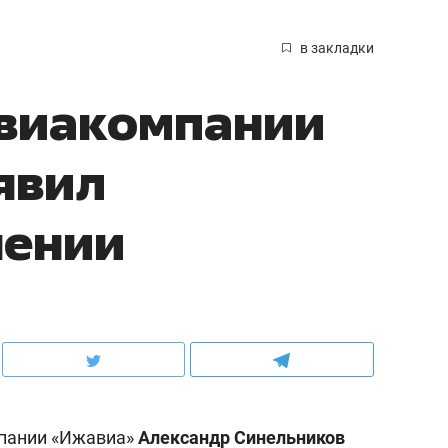
в закладки
авиакомпании
явил
нении
пании «Ижавиа»
Александр Синельников