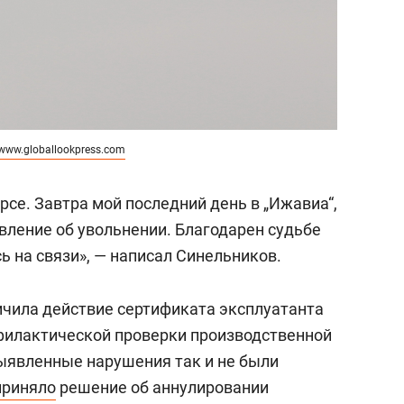
www.globallookpress.com
урсе. Завтра мой последний день в „Ижавиа“,
явление об увольнении. Благодарен судьбе
сь на связи», — написал Синельников.
ичила действие сертификата эксплуатанта
филактической проверки производственной
ыявленные нарушения так и не были
приняло
решение об аннулировании