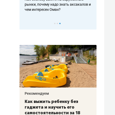
рафакте,
рынки, почему надо знать аксакалов и
о трехкратно
кредитов
чем интересен Оман?
клиентах и ч
Рекомендуем
Рекоме
лья
Как выжить ребенку без
Салих
есте
гаджета и научить его
«Если
а –
самостоятельности за 18
с мин