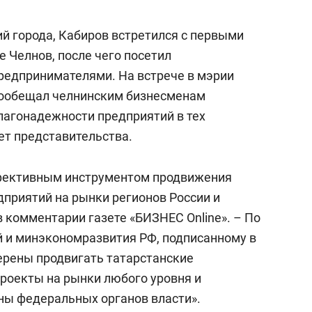
сверхнагрузку
для меня это челлендж
сом»
й города, Кабиров встретился с первыми
 Челнов, после чего посетил
редпринимателями. На встрече в мэрии
пообещал челнинским бизнесменам
лагонадежности предприятий в тех
ет представительства.
фективным инструментом продвижения
дприятий на рынки регионов России и
 комментарии газете «БИЗНЕС Online». – По
 и минэкономразвития РФ, подписанному в
ерены продвигать татарстанские
роекты на рынки любого уровня и
ны федеральных органов власти».