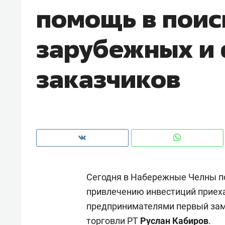
помощь в поис
рынки, почему надо знать аксакал
чем интересен Оман?
зарубежных и
заказчиков
Сегодня в Набережные Челны по
Рекомендуем
Рекоме
привлечению инвестиций приеха
Падел, фитнес, танцы и даже
Психо
предпринимателями первый зам
ниндзя-зал: как ТРЦ «Франт»
«Дире
стал Меккой для любителей
когда 
торговли РТ
Руслан Кабиров
.