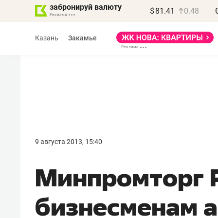
забронируй валюту
$
81.41
0.48
Казань
Закамье
Василь Мазитов
МАРТ
9 августа 2013, 15:40
«Не зная местных
Минпромторг 
правил, бизнес может
потерять минимум
бизнесменам а
полгода»
Как бизнесу выйти на зарубежные