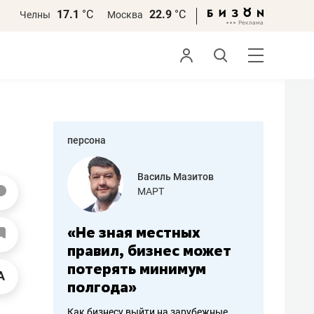
17.1
°С
22.9
°С
Челны
Москва
персона
еменова
Василь Мазитов
»
МАРТ
а: работа
«Не зная местных
«Мне лу
ечься
правил, бизнес может
не зара
вствовать
потерять минимум
чем пот
полгода»
репутац
пошиву
Как бизнесу выйти на зарубежные
Владелец от