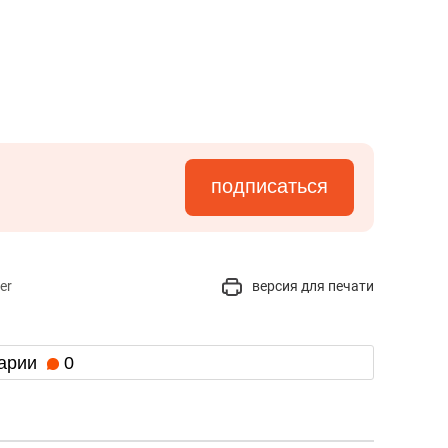
подписаться
er
версия для печати
арии
0