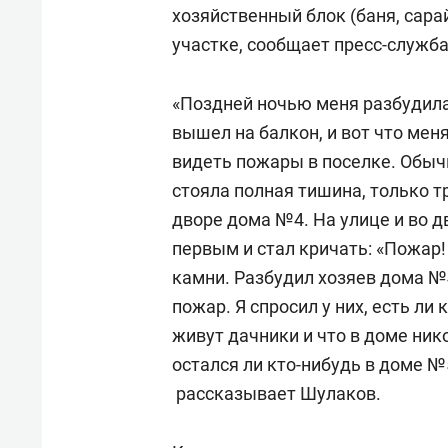
свою сверхнагрузку
для м
хозяйственный блок (баня, сарай
стрессом»
участке, сообщает пресс-служб
«Поздней ночью меня разбудила
вышел на балкон, и вот что мен
видеть пожары в поселке. Обыч
стояла полная тишина, только т
дворе дома №4. На улице и во д
первым и стал кричать: «Пожар!
камни. Разбудил хозяев дома №4,
пожар. Я спросил у них, есть ли
живут дачники и что в доме нико
остался ли кто-нибудь в доме №
рассказывает Шулаков.