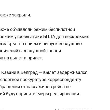
аки БПЛА на города РТ не объявляли.
но. Вместе с тем ночью закрыли небо над