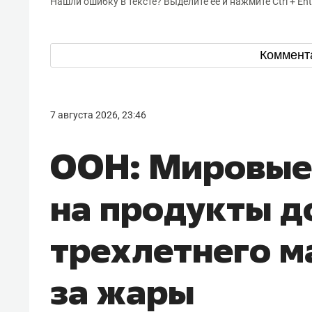
Тамбовом, Саратовом, Пензой, 
Ульяновском.
UPD (03:14):
Небо над Казанью 
Накануне ночью в Татарстане 
опасности. Кроме того, вводил
городов РТ. Аэропорт Казани б
судов с 03:00 до 06:00. Из-за о
задерживалось
больше 50 рейсо
Серьезно
опаздывал
самолет из
на 17 часов. В приволжской тра
«БИЗНЕС Online» уточнили, что 
поступали. При наличии основа