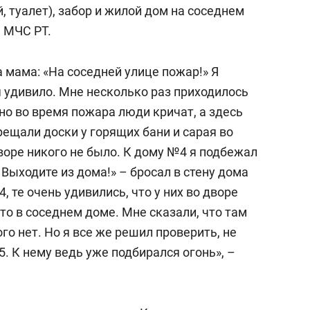
еня это челлендж!»
дней
, туалет), забор и жилой дом на соседнем
а МЧС РТ.
 мама: «На соседней улице пожар!» Я
я удивило. Мне несколько раз приходилось
но во время пожара люди кричат, а здесь
рещали доски у горящих бани и сарая во
воре никого не было. К дому №4 я подбежал
 Выходите из дома!» – бросал в стену дома
 те очень удивились, что у них во дворе
 кто в соседнем доме. Мне сказали, что там
го нет. Но я все же решил проверить, не
5. К нему ведь уже подбирался огонь», –