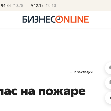
€
94.84
0.78
¥
12.17
0.10
Василь М
МАРТ
в закладки
«Не зная мест
пас на пожаре
правил, бизнес
потерять мини
полгода»
Как бизнесу выйти на з