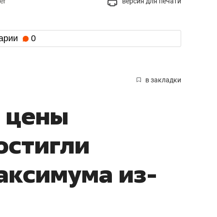
Калугой, Саранском, Краснодаром и
также закрыли.
также объявляли режим беспилотной
и режим угрозы атаки БПЛА для нескольких
ыл закрыт на прием и выпуск воздушных
граничений в воздушной гавани
в на вылет и прилет.
 Казани в Белград — вылет задерживался
нспортной прокуратуре корреспонденту
обращения от пассажиров рейса не
ний будут приняты меры реагирования.