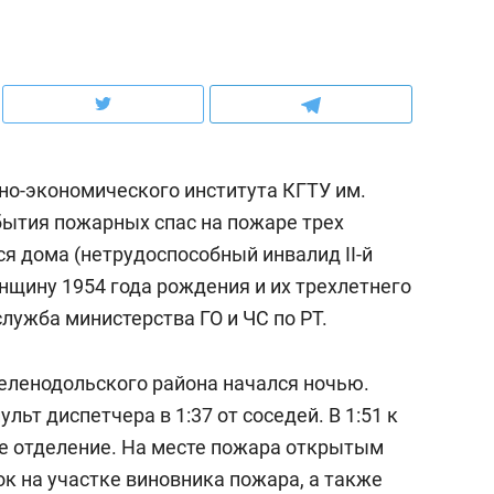
рынки, почему надо зна
чем интересен Оман?
но-экономического института КГТУ им.
ытия пожарных спас на пожаре трех
я дома (нетрудоспособный инвалид II-й
нщину 1954 года рождения и их трехлетнего
служба министерства ГО и ЧС по РТ.
еленодольского района начался ночью.
ндуем
Рекомендуем
льт диспетчера в 1:37 от соседей. В 1:51 к
нер-прораб Наталья
Как выжить ребенку бе
е отделение. На месте пожара открытым
кина: «Ремонт вместе
гаджета и научить его
к на участке виновника пожара, а также
лью за 2 миллиона –
самостоятельности за 