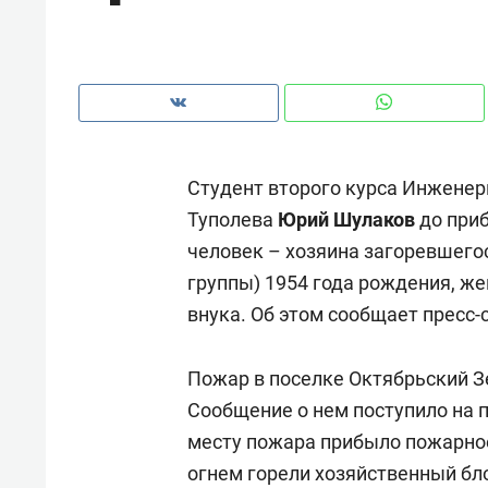
Студент второго курса Инженер
Туполева
Юрий Шулаков
до приб
человек – хозяина загоревшегос
группы) 1954 года рождения, же
внука. Об этом сообщает пресс-
Пожар в поселке Октябрьский З
Рекомендуем
Рекоме
Сообщение о нем поступило на пу
: как
Психотерапевт «Фороса»:
Дизай
месту пожара прибыло пожарно
ском
«Директорский невроз» –
Насед
огнем горели хозяйственный бло
когда человек не считает
с мебе