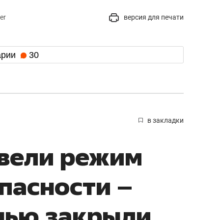
er
версия для печати
арии
30
в закладки
ввели режим
пасности –
нью закрыли