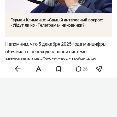
Герман Клименко: «Самый интересный вопрос:
«Уйдут ли из «Телеграма» чиновники?»
Напомним, что 5 декабря 2025 года минцифры
объявило
о переходе к новой системе
авторизации на «Госуслугах» с мобильных
устройств. Ведомство опубликовало перечень
26
доступных вариантов авторизации:
одноразовый код через мессенджер «Макс», код
из отдельного защищенного приложения, а
также вход по биометрии.
#
медиарынок