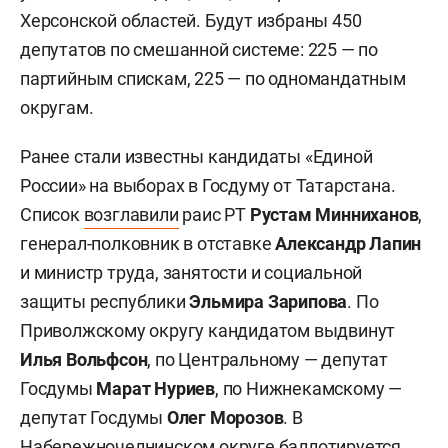
Херсонской областей. Будут избраны 450
депутатов по смешанной системе: 225 — по
партийным спискам, 225 — по одномандатным
округам.
Ранее стали известны кандидаты «Единой
России» на выборах в Госдуму от Татарстана.
Список
возглавили
раис РТ
Рустам Минниханов
,
генерал-полковник в отставке
Александр Лапин
и министр труда, занятости и социальной
защиты республики
Эльмира Зарипова
. По
Приволжскому округу кандидатом выдвинут
Илья Вольфсон
, по Центральному — депутат
Госдумы
Марат Нуриев
, по Нижнекамскому —
депутат Госдумы
Олег Морозов
. В
Набережночелнинском округе баллотируется