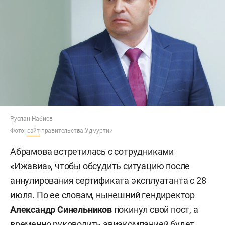
Руслан Набиев
Фото:
сайт
правительства Удмуртии
Абрамова встретилась с сотрудниками
«Ижавиа», чтобы обсудить ситуацию после
аннулирования сертификата эксплуатанта с 28
июля. По ее словам, нынешний гендиректор
Александр Синельников
покинул свой пост, а
временно руководить авиакомпанией будет