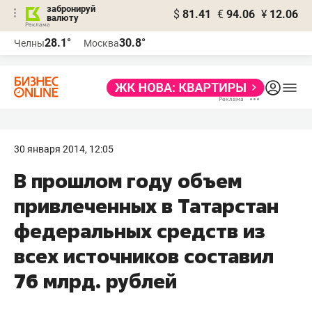
забронируй
$
81.41
€
94.06
¥
12.06
валюту
28.1°
30.8°
Челны
Москва
30 января 2014, 12:05
В прошлом году объем
привлеченных в Татарстан
федеральных средств из
всех источников составил
76 млрд. рублей