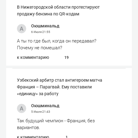
В Нижегородской области протестируют
продажу бензина по QR-кодам
Оюшминальд
6 Июля
21:55
А ты то где был, когда он передавал?
Почему не помешал?
к комментарию
19
Узбекский арбитр стал антигероем матча
Франция – Парагвай. Ему поставили
«единицу» за работу
Оюшминальд
5 Июля
21:43
Так будущий чемпион - Франция, без
вариантов.
к комментарию
1