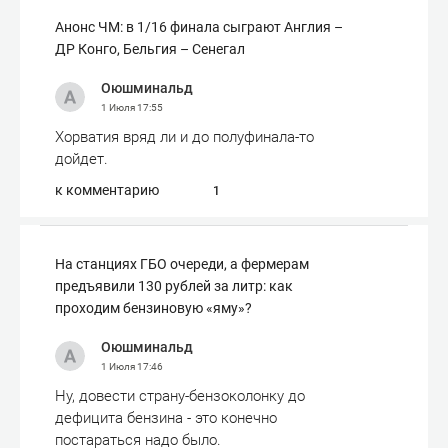
Анонс ЧМ: в 1/16 финала сыграют Англия –
ДР Конго, Бельгия – Сенегал
Оюшминальд
1 Июля
17:55
Хорватия вряд ли и до полуфинала-то
дойдет.
к комментарию
1
На станциях ГБО очереди, а фермерам
предъявили 130 рублей за литр: как
проходим бензиновую «яму»?
Оюшминальд
1 Июля
17:46
Ну, довести страну-бензоколонку до
дефицита бензина - это конечно
постараться надо было.