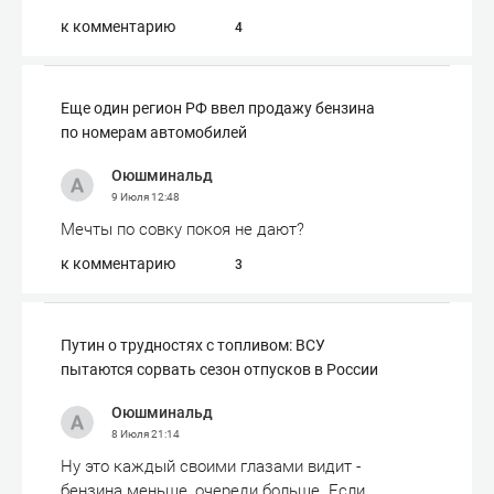
к комментарию
4
Еще один регион РФ ввел продажу бензина
по номерам автомобилей
Оюшминальд
9 Июля
12:48
Мечты по совку покоя не дают?
к комментарию
3
Путин о трудностях с топливом: ВСУ
пытаются сорвать сезон отпусков в России
Оюшминальд
8 Июля
21:14
Ну это каждый своими глазами видит -
бензина меньше, очереди больше. Если