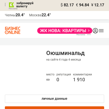
забронируй
$
82.17
€
94.84
¥
12.17
валюту
20.4°
22.4°
Челны
Москва
Оюшминальд
на сайте 4 года 4 месяца
место
репутация
комментарии
∞
0
1 910
личные данные