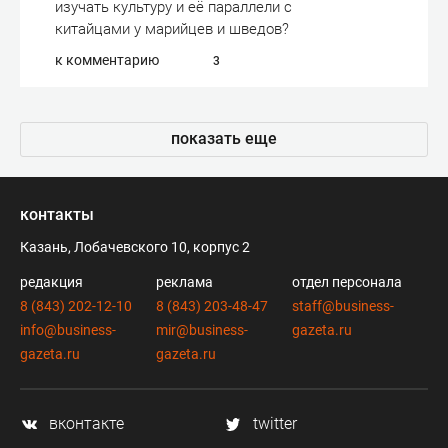
изучать культуру и её параллели с
китайцами у марийцев и шведов?
к комментарию
3
показать еще
контакты
Казань, Лобачевского 10, корпус 2
редакция
реклама
отдел персонала
8 (843) 202-12-10
8 (843) 203-48-47
staff@business-
info@business-
mir@business-
gazeta.ru
gazeta.ru
gazeta.ru
вконтакте
twitter