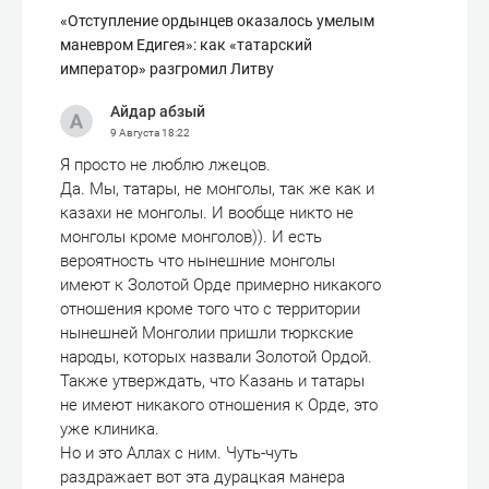
«Отступле­ние ордынцев оказалось умелым
маневром Едигея»: как «татарский
император» разгромил Литву
Айдар абзый
9 Августа
18:22
Я просто не люблю лжецов.
Да. Мы, татары, не монголы, так же как и
казахи не монголы. И вообще никто не
монголы кроме монголов)). И есть
вероятность что нынешние монголы
имеют к Золотой Орде примерно никакого
отношения кроме того что с территории
нынешней Монголии пришли тюркские
народы, которых назвали Золотой Ордой.
Также утверждать, что Казань и татары
не имеют никакого отношения к Орде, это
уже клиника.
Но и это Аллах с ним. Чуть-чуть
раздражает вот эта дурацкая манера