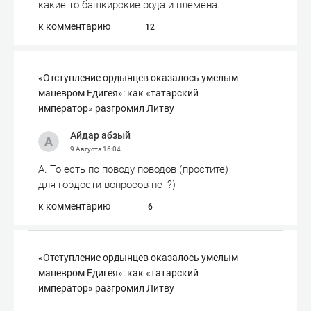
какие то башкирские рода и племена.
к комментарию
12
«Отступле­ние ордынцев оказалось умелым
маневром Едигея»: как «татарский
император» разгромил Литву
Айдар абзый
9 Августа
16:04
А. То есть по поводу поводов (простите)
для гордости вопросов нет?)
к комментарию
6
«Отступле­ние ордынцев оказалось умелым
маневром Едигея»: как «татарский
император» разгромил Литву