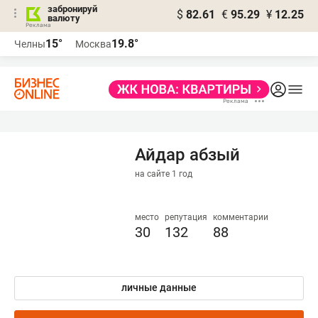
забронируй
$
82.61
€
95.29
¥
12.25
валюту
15°
19.8°
Челны
Москва
Айдар абзый
на сайте 1 год
место
репутация
комментарии
30
132
88
личные данные