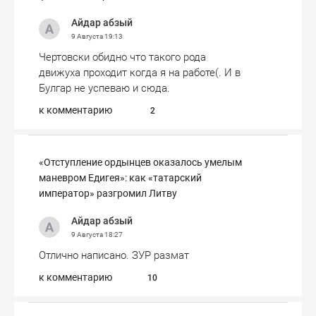
Айдар абзый
9 Августа
19:13
Чертовски обидно что такого рода
движуха проходит когда я на работе(. И в
Булгар не успеваю и сюда.
к комментарию
2
«Отступле­ние ордынцев оказалось умелым
маневром Едигея»: как «татарский
император» разгромил Литву
Айдар абзый
9 Августа
18:27
Отлично написано. ЗУР размат
к комментарию
10