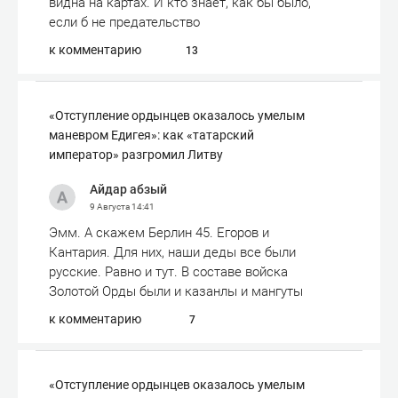
видна на картах. И кто знает, как бы было,
если б не предательство
к комментарию
13
«Отступле­ние ордынцев оказалось умелым
маневром Едигея»: как «татарский
император» разгромил Литву
Айдар абзый
9 Августа
14:41
Эмм. А скажем Берлин 45. Егоров и
Кантария. Для них, наши деды все были
русские. Равно и тут. В составе войска
Золотой Орды были и казанлы и мангуты
к комментарию
7
«Отступле­ние ордынцев оказалось умелым