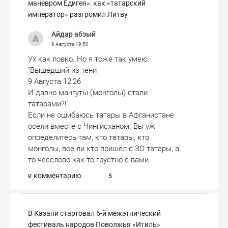
маневром Едигея»: как «татарский
император» разгромил Литву
Айдар абзый
9 Августа
19:50
Ух как ловко. Но я тоже так умею.
"Вышедший из тени
9 Августа 12:26
И давно мангуты (монголы) стали
татарами?!"
Если не ошибаюсь татары в Афганистане
осели вместе с Чингисханом. Вы уж
определитесь там, кто татары, кто
монголы, все ли кто пришёл с ЗО татары, а
то чесслово как-то грустно с вами.
к комментарию
5
В Казани стартовал 6-й межэтнический
фестиваль народов Поволжья «Итиль»