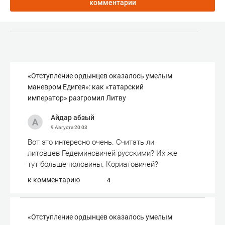
комментарии
«Отступле­ние ордынцев оказалось умелым
маневром Едигея»: как «татарский
император» разгромил Литву
Айдар абзый
9 Августа
20:03
Вот это интересно очень. Считать ли
литовцев Гедеминовичей русскими? Их же
тут больше половины. Кориатовичей?
к комментарию
4
«Отступле­ние ордынцев оказалось умелым