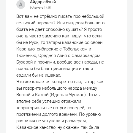
Айдар абзый
9 Августа
14:51
Вот вам не стрёмно писать про небольшой
сельский народец? Или синдром большого
брата не дает спокойно кушать? Я просто
очень часто замечаю как пишут что если
бы не Русь, то татары казанские со своей
Казанью, сибирские с Тобольском и
Тюменью, Средняя Азия с Самаркандом
Бухарой и прочими, вообще все народы, не
познали бы благ цивилизации и так и
ездили бы на ишаках.
Что же касается конкретно нас, татар, как
вы говорите небольшого народа между
Волгой и Камой (Идель и Чулман). То мы
вполне себе успешно отражали
территориальные потуги соседей, на
протяжении долгого времени. По уровню
развития не уступала и размерам,
Казанское ханство, ну скажем так была