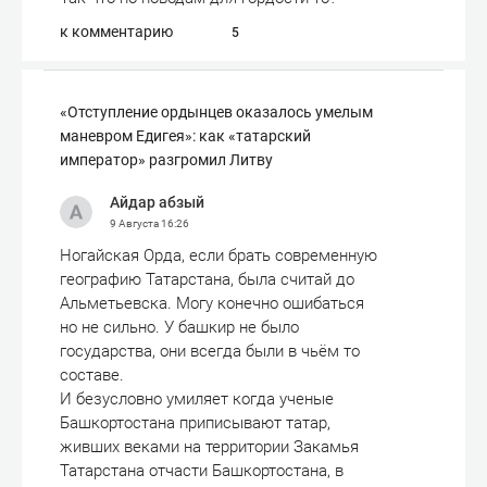
к комментарию
5
«Отступле­ние ордынцев оказалось умелым
маневром Едигея»: как «татарский
император» разгромил Литву
Айдар абзый
9 Августа
16:26
Ногайская Орда, если брать современную
географию Татарстана, была считай до
Альметьевска. Могу конечно ошибаться
но не сильно. У башкир не было
государства, они всегда были в чьём то
составе.
И безусловно умиляет когда ученые
Башкортостана приписывают татар,
живших веками на территории Закамья
Татарстана отчасти Башкортостана, в