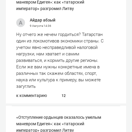
маневром Едигея»: как «татарский
император» разгромил Литву
Айдар абзый
9 Августа
14:36
Ну отчего же нечем гордиться? Татарстан
один из локомотивов экономики страны. С
учетом явно несправедливой налоговой
нагрузки, нам хватает и самим
развиваться, и кормить другие регионы.
Если же вам нужны конкретные имена в
различных так скажем областях, спорт,
наука или культура к примеру, вы можете
загуглить
к комментарию
12
«Отступле­ние ордынцев оказалось умелым
маневром Едигея»: как «татарский
император» разгромил Литву