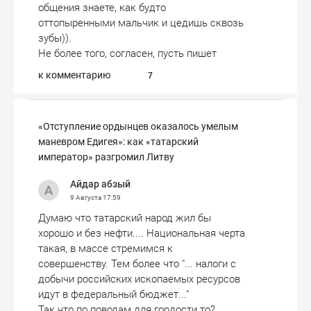
общения знаете, как будто
оттопыренными мальчик и цедишь сквозь
зубы)).
Не более того, согласен, пусть пишет
к комментарию
7
«Отступле­ние ордынцев оказалось умелым
маневром Едигея»: как «татарский
император» разгромил Литву
Айдар абзый
9 Августа
17:59
Думаю что татарский народ жил бы
хорошо и без нефти.... Национальная черта
такая, в массе стремимся к
совершенству. Тем более что "... налоги с
добычи российских ископаемых ресурсов
идут в федеральный бюджет..."
Так что по поводам для гордости то?