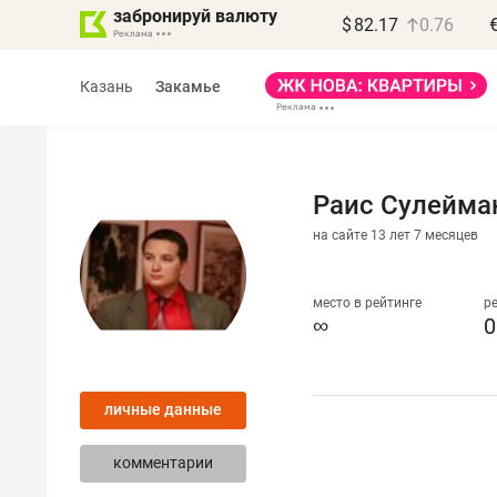
забронируй валюту
$
82.17
0.76
Казань
Закамье
Раис Сулейма
на сайте 13 лет 7 месяцев
Василь Мазитов
МАРТ
место в рейтинге
р
∞
0
«Не зная местных
правил, бизнес может
личные данные
потерять минимум
полгода»
комментарии
Как бизнесу выйти на зарубежные