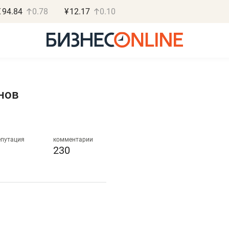
€
94.84
0.78
¥
12.17
0.10
нов
Роман Ободец
Дарья С
«Готовые решения»
«Бросско
епутация
комментарии
230
«Мне лучше
«Мама говорил
не заработать вообще,
помогает отвл
чем потерять
от болезни, чу
репутацию»
себя живой»
Владелец отделочной фирмы
Наследница бизнеса по 