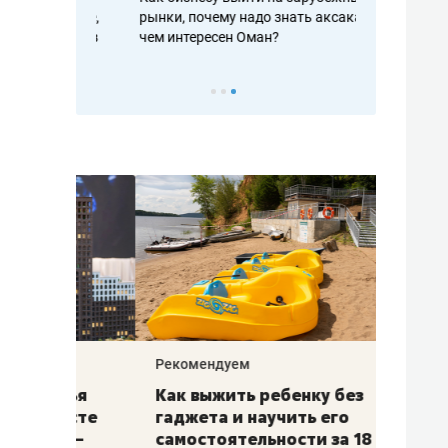
рафакте,
рынки, почему надо знать аксакалов и
о трехкратно
кредитов
чем интересен Оман?
клиентах и ч
Рекомендуем
Рекоме
лья
Как выжить ребенку без
Салих
есте
гаджета и научить его
«Если
а –
самостоятельности за 18
с мин