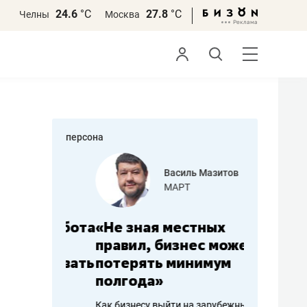
24.6
°С
27.8
°С
Челны
Москва
персона
еменова
Василь Мазитов
»
МАРТ
а: работа
«Не зная местных
«Мне лу
ечься
правил, бизнес может
не зара
вствовать
потерять минимум
чем пот
полгода»
репутац
пошиву
Как бизнесу выйти на зарубежные
Владелец от