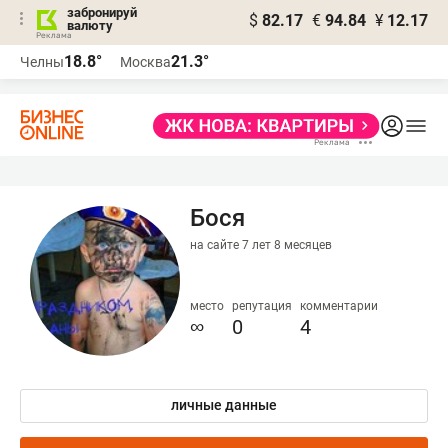
забронируй
$
82.17
€
94.84
¥
12.17
валюту
18.8°
21.3°
Челны
Москва
Бося
на сайте 7 лет 8 месяцев
место
репутация
комментарии
∞
0
4
личные данные