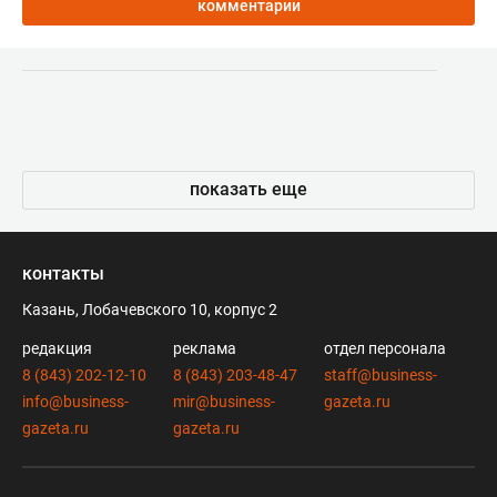
комментарии
показать еще
контакты
Казань, Лобачевского 10, корпус 2
редакция
реклама
отдел персонала
8 (843) 202-12-10
8 (843) 203-48-47
staff@business-
info@business-
mir@business-
gazeta.ru
gazeta.ru
gazeta.ru