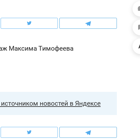
ов и
о трехкратном росте цен, дотошных
школьной формы о конт
клиентах и чудных запросах мастеров
налогах и развитии без 
таж Максима Тимофеева
источником новостей в Яндексе
ндуем
Рекомендуем
терапевт «Фороса»:
Дизайнер-прораб Ната
кторский невроз» –
Наседкина: «Ремонт вм
человек не считает
с мебелью за 2 миллион