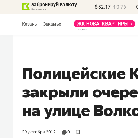
забронируй валюту
$
82.17
0.76
Казань
Закамье
Полицейские 
Василь Мазитов
закрыли очере
МАРТ
«Не зная местных
на улице Волк
правил, бизнес может
потерять минимум
полгода»
29 декабря 2012
0
Как бизнесу выйти на зарубежные