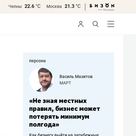
22.6
°С
21.3
°С
Челны
Москва
персона
еменова
Василь Мазитов
»
МАРТ
а: работа
«Не зная местных
«Мне лу
ечься
правил, бизнес может
не зара
вствовать
потерять минимум
чем пот
полгода»
репутац
пошиву
Как бизнесу выйти на зарубежные
Владелец от