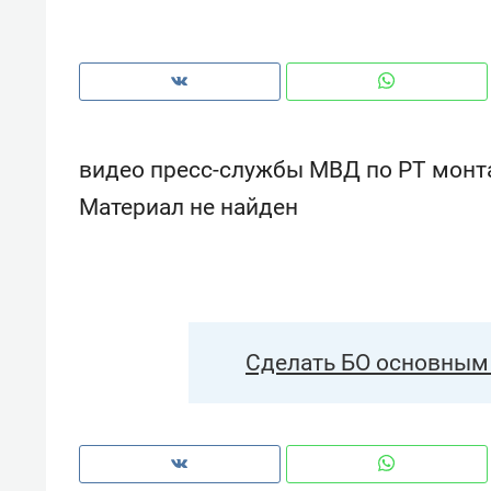
рынки, почему надо знать аксакал
чем интересен Оман?
видео пресс-службы МВД по РТ мон
Материал не найден
Сделать БО основным 
Рекомендуем
Рекоме
Оставить шум за волной: как
Психо
строят тишину в казанском
«Дире
ЖК «Заря»
когда 