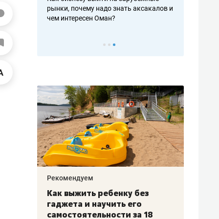
рафакте,
рынки, почему надо знать аксакалов и
о трехкратно
кредитов
чем интересен Оман?
клиентах и ч
Рекомендуем
Рекоме
лья
Как выжить ребенку без
Салих
есте
гаджета и научить его
«Если
а –
самостоятельности за 18
с мин