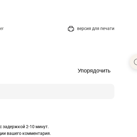
сверхнагрузку
для меня это челлендж
сом»
er
версия для печати
Упорядочить
с задержкой 2-10 минут.
ации вашего комментария.