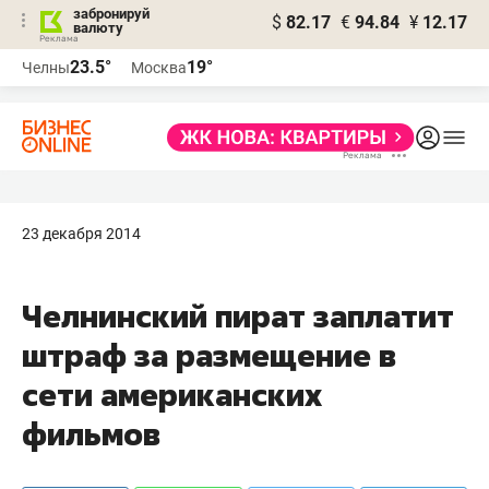
забронируй
$
82.17
€
94.84
¥
12.17
валюту
23.5°
19°
Челны
Москва
23 декабря 2014
Челнинский пират заплатит
штраф за размещение в
сети американских
фильмов