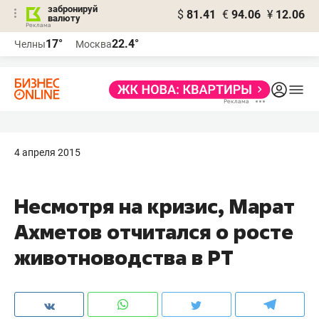
забронируй
$
81.41
€
94.06
¥
12.06
валюту
17°
22.4°
Челны
Москва
4 апреля 2015
Несмотря на кризис, Марат
Ахметов отчитался о росте
животноводства в РТ