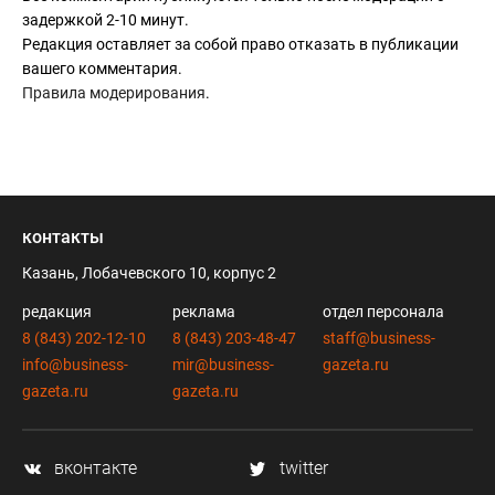
задержкой 2-10 минут.
Редакция оставляет за собой право отказать в публикации
вашего комментария.
Правила модерирования
.
контакты
Казань, Лобачевского 10, корпус 2
редакция
реклама
отдел персонала
8 (843) 202-12-10
8 (843) 203-48-47
staff@business-
info@business-
mir@business-
gazeta.ru
gazeta.ru
gazeta.ru
вконтакте
twitter