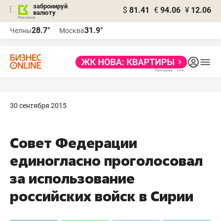
забронируй
$
81.41
€
94.06
¥
12.06
валюту
28.7°
31.9°
Челны
Москва
30 сентября 2015
Совет Федерации
единогласно проголосовал
за использование
российских войск в Сирии