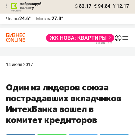
забронируй
$
82.17
€
94.84
¥
12.17
валюту
24.6°
27.8°
Челны
Москва
14 июля 2017
Один из лидеров союза
пострадавших вкладчиков​
ИнтехБанка вошел в
комитет кредиторов