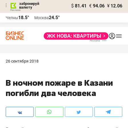
забронируй
$
81.41
€
94.06
¥
12.06
валюту
18.5°
24.5°
Челны
Москва
26 сентября 2018
В ночном пожаре в Казани
погибли два человека