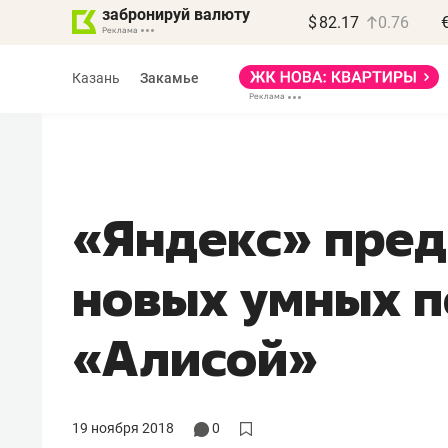
забронируй валюту
$
82.17
0.76
Казань
Закамье
«Яндекс» пред
новых умных 
«Алисой»
19 ноября 2018
0