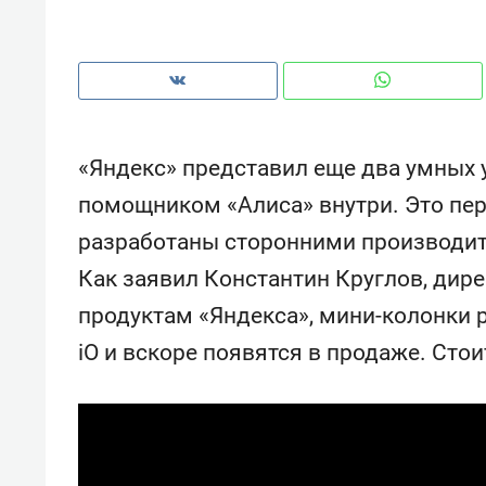
«Яндекс» представил еще два умных 
помощником «Алиса» внутри. Это пер
разработаны сторонними производите
Как заявил Константин Круглов, дир
продуктам «Яндекса», мини-колонки 
iO и вскоре появятся в продаже. Стои
Рекомендуем
Рекоме
: как
Психотерапевт «Фороса»:
Дизай
ском
«Директорский невроз» –
Насед
когда человек не считает
с мебе