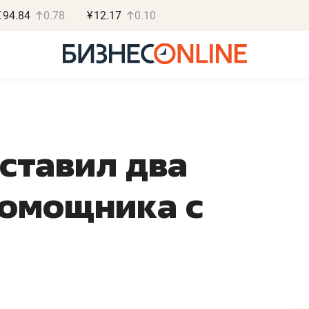
€
94.84
0.78
¥
12.17
0.10
ставил два
Василь М
помощника с
МАРТ
«Не зная мест
правил, бизнес
потерять мини
полгода»
Как бизнесу выйти на з