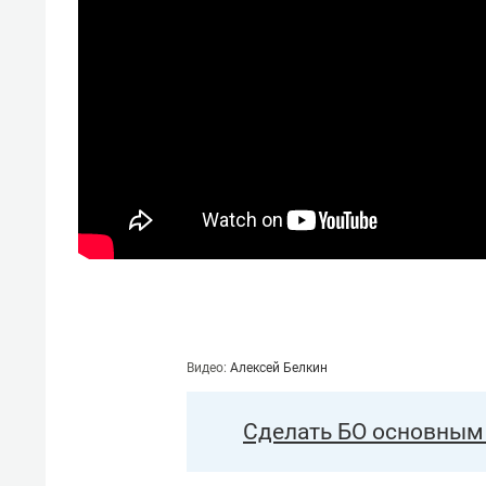
свою сверхнагрузку
для м
стрессом»
Видео:
Алексей Белкин
Сделать БО основным 