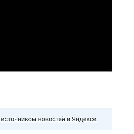
еня это челлендж!»
дней
источником новостей в Яндексе