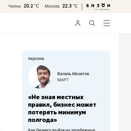
20.2
°С
22.3
°С
Челны
Москва
персона
азитов
Роман Ободец
«Готовые решения»
ных
«Мне лучше
«Мама г
 может
не заработать вообще,
помогае
мум
чем потерять
от болез
репутацию»
себя жи
арубежные
Владелец отделочной фирмы
Наследница б