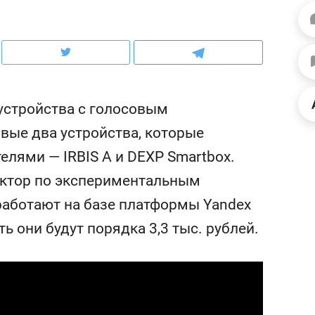
рынки, почему надо зна
чем интересен Оман?
устройства с голосовым
вые два устройства, которые
лями — IRBIS A и DEXP Smartbox.
ектор по экспериментальным
работают на базе платформы Yandex
ть они будут порядка 3,3 тыс. рублей.
ндуем
Рекомендуем
нер-прораб Наталья
Как выжить ребенку бе
кина: «Ремонт вместе
гаджета и научить его
лью за 2 миллиона –
самостоятельности за 