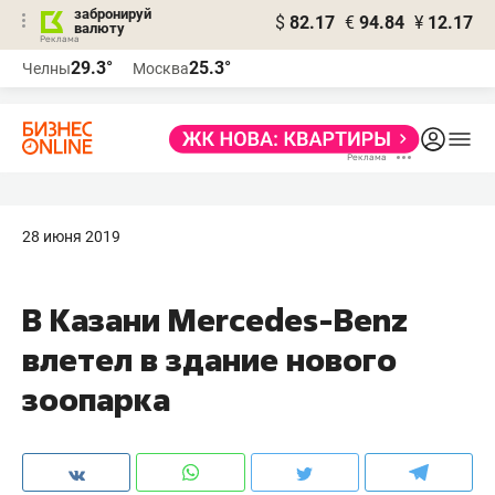
забронируй
$
82.17
€
94.84
¥
12.17
валюту
29.3°
25.3°
Челны
Москва
28 июня 2019
​В Казани Mercedes-Benz
влетел в здание нового
зоопарка