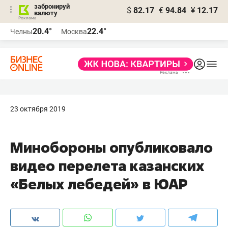
забронируй
$
82.17
€
94.84
¥
12.17
валюту
20.4°
22.4°
Челны
Москва
23 октября 2019
Минобороны опубликовало
видео перелета казанских
«Белых лебедей» в ЮАР