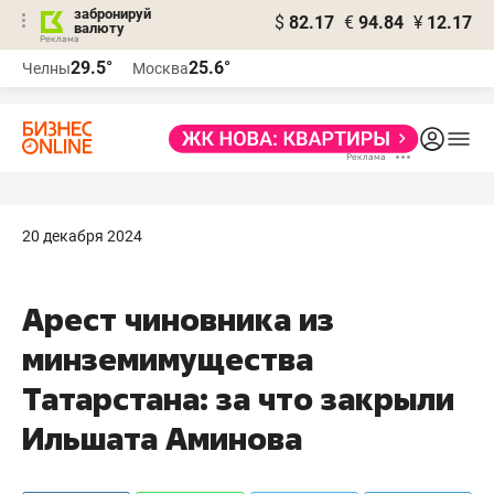
забронируй
$
82.17
€
94.84
¥
12.17
валюту
29.5°
25.6°
Челны
Москва
20 декабря 2024
Арест чиновника из
минземимущества
Татарстана: за что закрыли
Ильшата Аминова