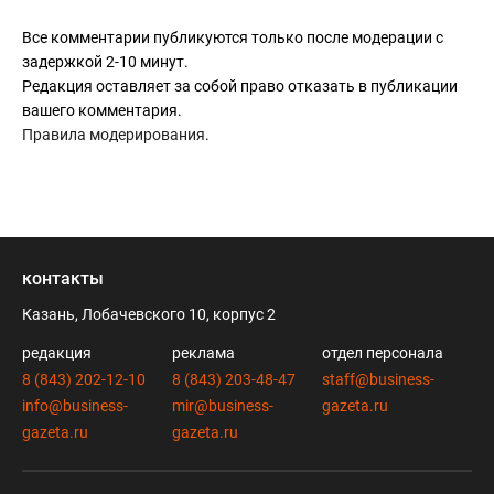
Все комментарии публикуются только после модерации с
задержкой 2-10 минут.
Редакция оставляет за собой право отказать в публикации
вашего комментария.
Правила модерирования
.
контакты
Казань, Лобачевского 10, корпус 2
редакция
реклама
отдел персонала
8 (843) 202-12-10
8 (843) 203-48-47
staff@business-
info@business-
mir@business-
gazeta.ru
gazeta.ru
gazeta.ru