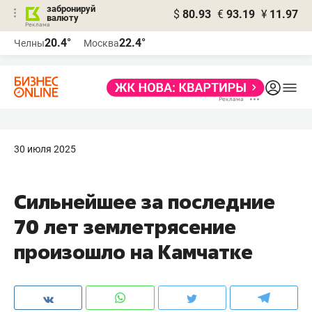
забронируй
$
80.93
€
93.19
¥
11.97
валюту
20.4°
22.4°
Челны
Москва
30 июля 2025
Сильнейшее за последние
70 лет землетрясение
произошло на Камчатке