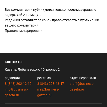
Все комментарии публикуются только после модерации с
задержкой 2-10 минут.
Редакция оставляет за собой право отказать в публикации
вашего комментария.
Правила модерирования
.
контакты
Казань, Лобачевского 10, корпус 2
редакция
реклама
отдел персонала
8 (843) 202-12-10
8 (843) 203-48-47
staff@business-
info@business-
mir@business-
gazeta.ru
gazeta.ru
gazeta.ru