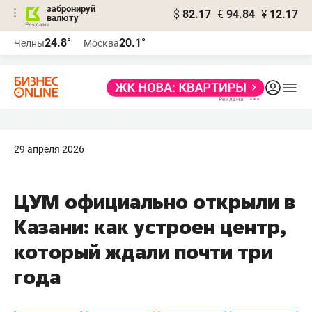
забронируй
$
82.17
€
94.84
¥
12.17
валюту
24.8°
20.1°
Челны
Москва
29 апреля 2026
ЦУМ официально открыли в
Казани: как устроен центр,
который ждали почти три
года