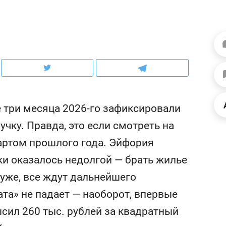
ов и
о трехкратном росте цен, дотошных
школьной формы о конт
клиентах и чудных запросах мастеров
налогах и развитии без 
 три месяца 2026-го зафиксировали
чку. Правда, это если смотреть на
артом прошлого года. Эйфория
ки оказалось недолгой — брать жилье
хуже, все ждут дальнейшего
ндуем
Рекомендуем
та» не падает — наоборот, впервые
терапевт «Фороса»:
Дизайнер-прораб Ната
кторский невроз» –
Наседкина: «Ремонт вм
сил 260 тыс. рублей за квадратный
человек не считает
с мебелью за 2 миллион