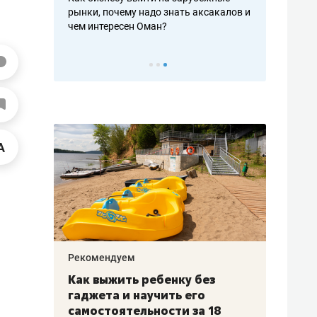
рафакте,
рынки, почему надо знать аксакалов и
о трехкратно
кредитов
чем интересен Оман?
клиентах и ч
Рекомендуем
Рекоме
лья
Как выжить ребенку без
Салих
есте
гаджета и научить его
«Если
а –
самостоятельности за 18
с мин