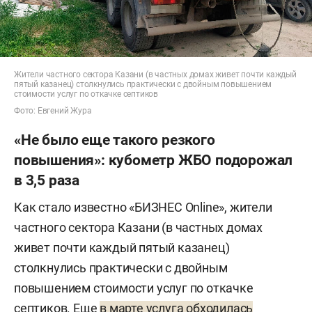
Жители частного сектора Казани (в частных домах живет почти каждый
пятый казанец) столкнулись практически с двойным повышением
стоимости услуг по откачке септиков
Фото: Евгений Жура
«Не было еще такого резкого
повышения»: кубометр ЖБО подорожал
в 3,5 раза
Как стало известно «БИЗНЕС Online», жители
частного сектора Казани (в частных домах
живет почти каждый пятый казанец)
столкнулись практически с двойным
повышением стоимости услуг по откачке
септиков. Еще
в марте услуга обходилась