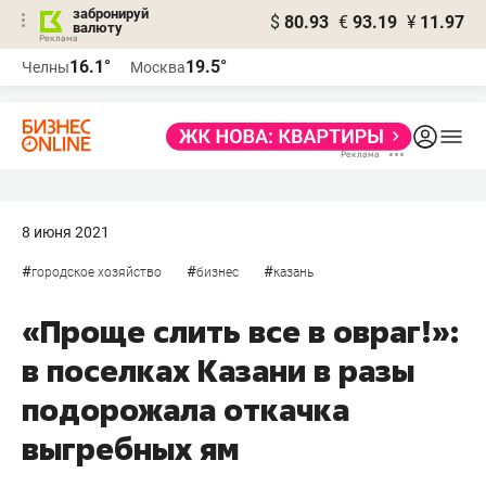
забронируй
$
80.93
€
93.19
¥
11.97
валюту
16.1°
19.5°
Челны
Москва
8 июня 2021
#
#
#
городское хозяйство
бизнес
казань
«Проще слить все в овраг!»:
в поселках Казани в разы
подорожала откачка
выгребных ям