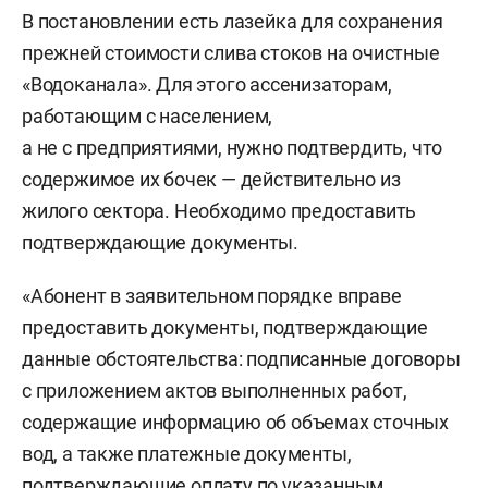
В тариф «зашита» плата за принимаемый объем
В постановлении есть лазейка для сохранения
сточных вод — 18,72 рубля/
прежней стоимости слива стоков на очистные
кубометр (утвержден постановлением
«Водоканала». Для этого ассенизаторам,
госкомитета по тарифам РТ), за негативное
работающим с населением,
воздействие на централизованные сети —
а не с предприятиями, нужно подтвердить, что
9,36 рубля/кубометр и плату за сброс
содержимое их бочек — действительно из
загрязняющих веществ сверх нормативных
жилого сектора. Необходимо предоставить
значений — 37,44 рубля/кубометр. В итоге
подтверждающие документы.
стоимость приема одного кубометра для
абонентов, которые не имеют физического
«Абонент в заявительном порядке вправе
присоединения к централизованным сетям
предоставить документы, подтверждающие
канализации, а вывозятся с помощью
данные обстоятельства: подписанные договоры
спецмашин (ассенизаторов), составляет 65,52
с приложением актов выполненных работ,
рубля. Важный момент: как уточняют
содержащие информацию об объемах сточных
в казанском «Водоканале», это повышение
вод, а также платежные документы,
не коснулось населения. Т. е.
подтверждающие оплату по указанным