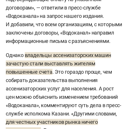
«Водоканал» принимает стоки от жителей
договорам», — ответили в пресс-службе
частных и многоквартирных домов по прежнему
«Водоканала» на запрос нашего издания.
тарифу, а именно: 18 рублей 72 копейки
И добавили, что всем организациям, с которыми
за кубометр.
заключены договоры, «Водоканал» направил
информационные письма с разъяснениями.
Однако
владельцы ассенизаторских машин
зачастую стали выставлять жителям
повышенные счета
. Это гораздо проще, чем
собирать доказательства выполнения
ассенизаторских услуг для населения. А рост
цен можно объяснить изменением требований
«Водоканала», комментируют суть дела в пресс-
службе исполкома Казани. «Другими словами,
для честных участников рынка ничего