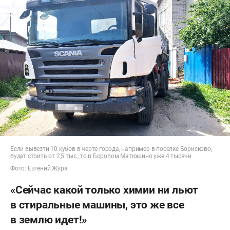
Если вывезти 10 кубов в черте города, например в поселке Борисково,
будет стоить от 2,5 тыс., то в Боровом Матюшино уже 4 тысячи
Фото: Евгений Жура
«Сейчас какой только химии ни льют
в стиральные машины, это же все
в землю идет!»