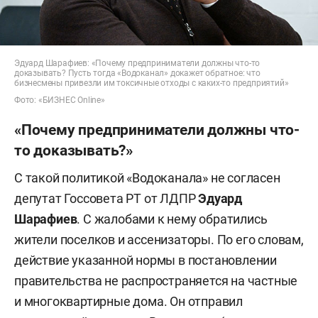
Эдуард Шарафиев: «Почему предприниматели должны что-то
доказывать? Пусть тогда «Водоканал» докажет обратное: что
бизнесмены привезли им токсичные отходы с каких-то предприятий»
Фото: «БИЗНЕС Online»
«Почему предприниматели должны что-
то доказывать?»
С такой политикой «Водоканала» не согласен
депутат Госсовета РТ от ЛДПР
Эдуард
Шарафиев
. С жалобами к нему обратились
жители поселков и ассенизаторы. По его словам,
действие указанной нормы в постановлении
правительства не распространяется на частные
и многоквартирные дома. Он отправил