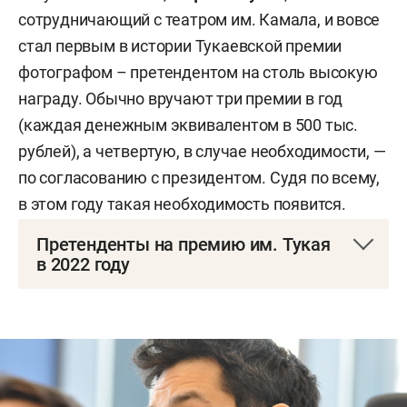
сотрудничающий с театром им. Камала, и вовсе
стал первым в истории Тукаевской премии
фотографом – претендентом на столь высокую
награду. Обычно вручают три премии в год
(каждая денежным эквивалентом в 500 тыс.
рублей), а четвертую, в случае необходимости, —
по согласованию с президентом. Судя по всему,
в этом году такая необходимость появится.
Претенденты на премию им. Тукая
в 2022 году
Литература:
1)
Гиззатуллина Флера Сабирзяновна
: роман-
поэму «Яну дәверләрендә» («В эпоху горения»),
поэма «Вөҗдан үре — йөрәк түре»;