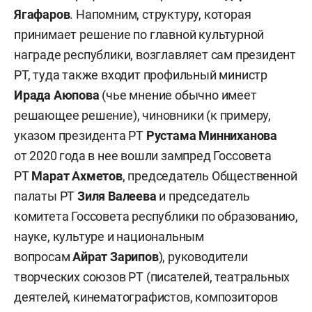
Ягафаров
. Напомним, структуру, которая
принимает решение по главной культурной
награде республики, возглавляет сам президент
РТ, туда также входит профильный министр
Ирада Аюпова
(чье мнение обычно имеет
решающее решение), чиновники (к примеру,
указом президента РТ
Рустама Минниханова
от 2020 года в нее вошли зампред Госсовета
РТ
Марат Ахметов
, председатель Общественной
палаты РТ
Зиля Валеева
и председатель
комитета Госсовета республики по образованию,
науке, культуре и национальным
вопросам
Айрат Зарипов
), руководители
творческих союзов РТ (писателей, театральных
деятелей, кинематографистов, композиторов