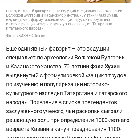
Еще один явный фаворит — это ведущий специалист по археологии
Волжской Булгарии и Казанского ханства, 70-летний Фаяз Хузин,
выдвинутый с формулировкой «за цикл трудов по изучению
и популяризации историко-культурного наследия Татарстана
и татарского народа»
Фото: «БИЗНЕС Online»
Еще один явный фаворит — это ведущий
специалист по археологии Волжской Булгарии
и Казанского ханства, 70-летний
Фаяз Хузин
,
выдвинутый с формулировкой «за цикл трудов
по изучению и популяризации историко-
культурного наследия Татарстана и татарского
народа». Появление в списке претендентов
заслуженного ученого, чьи раскопки сыграли
решающую роль при определении 1000-летнего
возраста Казани в канун празднования 1100-
летия принятия ислама Волжской Булгарией,