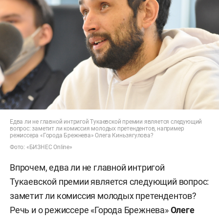
2)
Кабиров Марат Рафилевич
: фантастические
романы «Бердәнбер һәм кабатланмас»
(«Единственный и неповторимый) и «Китап»
(«Книга»);
3)
Алешков Николай Петрович:
художественные
переводы и за цикл произведений «„Жизнь моя“,
избранное: стихотворения, поэмы», «Дальние
Едва ли не главной интригой Тукаевской премии является следующий
луга», избранная лирика, «Мои поэмы»,
вопрос: заметит ли комиссия молодых претендентов, например
режиссера «Города Брежнева» Олега Киньзягулова?
«Причастие», Избранная лирика»;
Фото: «БИЗНЕС Online»
4)
Низамиев Рашат Мияссарович (Рашат
Впрочем, едва ли не главной интригой
Низами)
: книги «Уч төбендә — яшен»
Тукаевской премии является следующий вопрос:
(«На ладонях молния»), «Татар моңының өч
заметит ли комиссия молодых претендентов?
йолдызы» («Созвездие татарских
Речь и о режиссере «Города Брежнева»
Олеге