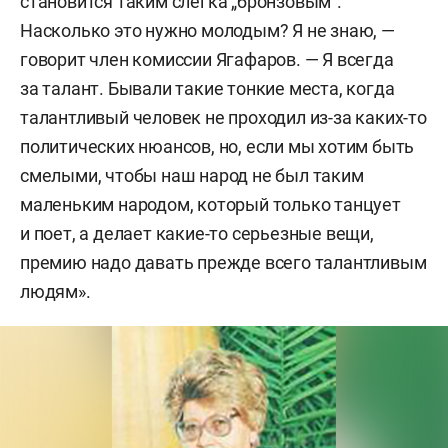
становится таким слегка „бронзовым“.
Музыка:
Насколько это нужно молодым? Я не знаю, —
говорит член комиссии Ягафаров. — Я всегда
13)
Ильгам Ильгизович
Байтиряк:
тетралогия
за талант. Бывали такие тонкие места, когда
симфонических поэм «Весенний Кырлай»,
талантливый человек не проходил из-за каких-то
«В ожидании утра», «Тулпар», «Зилант»;
политических нюансов, но, если мы хотим быть
14)
Риф Хоббулович Гатауллин:
авторские
смелыми, чтобы наш народ не был таким
музыкальные сборники на татарском языке:
маленьким народом, который только танцует
детский сборник «Балачакның җырлы
и поет, а делает какие-то серьезные вещи,
мизгелләре» («Мелодичные мгновения
премию надо давать прежде всего талантливым
детства»), сборник популярных песен и романсов
людям».
«Әйттең миңа…» («Сказала мне…»).
Фотография:
15)
Рифкат Гусманович
Якупов:
многолетняя
деятельность в деле развития и признания