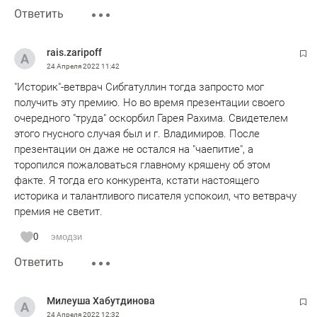
Ответить
rais.zaripoff
24 Апреля 2022
11:42
"Историк"-ветврач Сибгатуллин тогда запросто мог
получить эту премию. Но во время презентации своего
очередного "труда" оскорбил Гарея Рахима. Свидетелем
этого гнусного случая был и г. Владимиров. После
презентации он даже не остался на "чаепитие", а
торопился пожаловаться главному кряшену об этом
факте. Я тогда его конкурента, кстати настоящего
историка и талантливого писателя успокоил, что ветврачу
премия не светит.
0
эмодзи
Ответить
Милеуша Хабутдинова
24 Апреля 2022
12:32