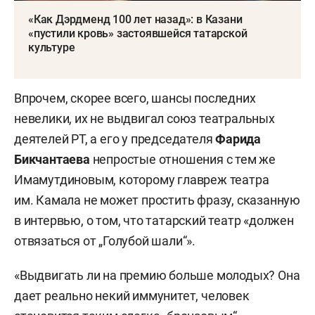
(режиссер —
Туфан Имамутдинов
, актер,
«Как Дэрдменд 100 лет назад»: в Казани
хореограф —
Нурбек Батулла
, композитор —
«пустили кровь» застоявшейся татарской
Эльмир Низамов
, хореограф —
Марсель
культуре
Нуриев
).
Впрочем, скорее всего, шансы последних
Изобразительное искусство:
невелики, их не выдвигал союз театральных
11)
Анатолий Николаевич Егоров:
деятелей РТ, а его у председателя
Фарида
цикл гобеленов «Над Казанью луна»;
Бикчантаева
непростые отношения с тем же
Имамутдиновым, которому главреж театра
12)
Кадим Джалилевич Замитов:
серия
им. Камала не может простить фразу, сказанную
скульптурных портретов и фигур, посвященных
в интервью, о том, что татарский театр «должен
выдающимся историческим деятелям
отвязаться от „Голубой шали“».
татарской культуры, народных образов,
представленных в Государственной
«Выдвигать ли на премию больше молодых? Она
Третьяковской галерее, скульптура «Хөррият».
дает реально некий иммунитет, человек