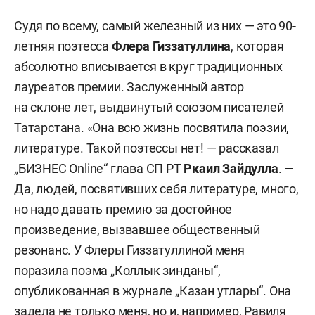
национальной культуры в области архитектуры
и градостроительства (архитектурные проекты
Судя по всему, самый железный из них — это 90-
в Нижнекамске: Соборная мечеть, парк «Тукай»,
летняя поэтесса
Флера Гиззатуллина
, которая
экопарк «Оазис» в п. г. т. Камские Поляны,
абсолютно вписывается в круг традиционных
экопарк пос. Красный ключ, культурно-
лауреатов премии. Заслуженный автор
спортивный комплекс «Ильинка» («Майдан»).
на склоне лет, выдвинутый союзом писателей
Татарстана. «Она всю жизнь посвятила поэзии,
Наука:
литературе. Такой поэтессы нет! — рассказал
„БИЗНЕС Online“ глава СП РТ
Ркаил Зайдулла
. —
18)
Фаяз Шарипович
Хузин:
цикл трудов
Да, людей, посвятивших себя литературе, много,
по изучению и популяризации историко-
но надо давать премию за достойное
культурного наследия Татарстана и татарского
произведение, вызвавшее общественный
народа;
резонанс. У Флеры Гиззатуллиной меня
поразила поэма „Коллык зинданы“,
19)
Елена Петровна Алексеева:
книга «Казань.
опубликованная в журнале „Казан утлары“. Она
Кинематограф. Из века в век (1897–2014)».
задела не только меня, но и, например, Равиля