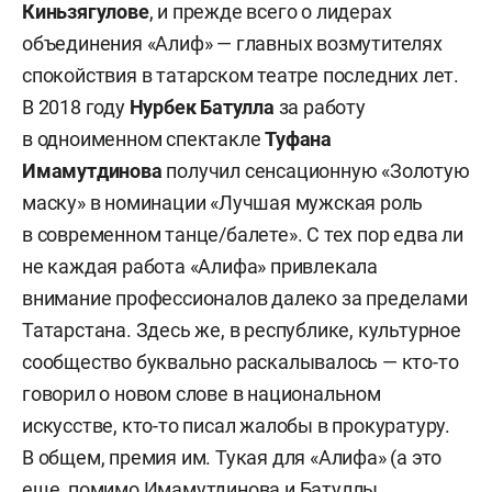
композиторов»);
Киньзягулове
, и прежде всего о лидерах
объединения «Алиф» — главных возмутителях
5)
Шарапова Йолдыз Адиповна:
детские
спокойствия в татарском театре последних лет.
произведения «Китаплы кич», «Каен алмасы»,
В 2018 году
Нурбек Батулла
за работу
«Колаклы коймаклар»;
в одноименном спектакле
Туфана
Имамутдинова
получил сенсационную «Золотую
6)
Леронов Лемон Леронович (Лябиб
маску» в номинации «Лучшая мужская роль
Лерон)
:
книги для детей «Җил көймәсе»,
в современном танце/балете». С тех пор едва ли
«Әкиятче малай».
не каждая работа «Алифа» привлекала
внимание профессионалов далеко за пределами
Театр:
Татарстана. Здесь же, в республике, культурное
7)
Набережночелнинский драматический театр
сообщество буквально раскалывалось — кто-то
им. Гилязова:
спектакль «Абага алмасы ачы
говорил о новом слове в национальном
була» (режиссер —
Фаиль Ибрагимов
,
искусстве, кто-то писал жалобы в прокуратуру.
исполнитель главной роли —
Рафиль Гарипович
В общем, премия им. Тукая для «Алифа» (а это
Сагдуллин
, автор пьесы —
Сабиров Равиль
);
еще, помимо Имамутдинова и Батуллы,