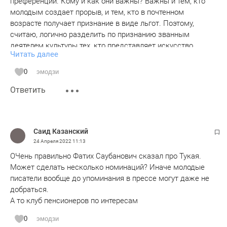
преференции. Кому и как они важны? Важны и тем, кто
молодым создает прорыв, и тем, кто в почтенном
возрасте получает признание в виде льгот. Поэтому,
считаю, логично разделить по признанию званным
деятелем культуры тех, кто представляет искусство
Читать далее
молодых и аксакалов. Почему я так считаю? Видел
работы молодых и теперь я только за них, хотя сам не
0
эмодзи
молод. Благодарен и Низамову, и Батулле, и тем, кто с
Ответить
ними за то, что на историю взглянул их глазами.
PS Гилязов дал свою оценку награждения коротко, но
ясно - списки сформированы, комиссия утверждена,
выбирает министр. Наверное Аюпова т.о. страхует свою
Саид Казанский
ответственность в этом вопросе.
24 Апреля 2022
11:13
ОЧень правильно Фатих Саубанович сказал про Тукая.
Может сделать несколько номинаций? Иначе молодые
писатели вообще до упоминания в прессе могут даже не
добраться.
А то клуб пенсионеров по интересам
0
эмодзи