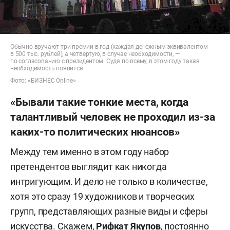
Обычно вручают три премии в год (каждая денежным эквивалентом
в 500 тыс. рублей), а четвертую, в случае необходимости, —
по согласованию с президентом. Судя по всему, в этом году такая
необходимость появится
Фото: «БИЗНЕС Online»
«Бывали такие тонкие места, когда
талантливый человек не проходил из-за
каких-то политических нюансов»
Между тем именно в этом году набор
претендентов выглядит как никогда
интригующим. И дело не только в количестве,
хотя это сразу 19 художников и творческих
групп, представляющих разные виды и сферы
искусства. Скажем,
Рифкат Якупов
, постоянно