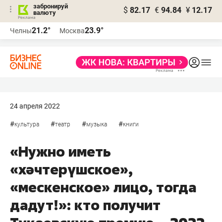
забронируй
$
82.17
€
94.84
¥
12.17
валюту
21.2°
23.9°
Челны
Москва
24 апреля 2022
#
#
#
#
культура
театр
музыка
книги
«Нужно иметь
«хәчтерүшское»,
«мескенское» лицо, тогда
дадут!»: кто получит