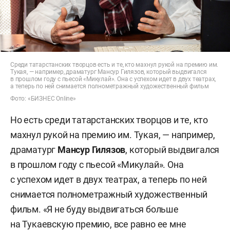
Среди татарстанских творцов есть и те, кто махнул рукой на премию им.
Тукая, — например, драматург Мансур Гилязов, который выдвигался
в прошлом году с пьесой «Микулай». Она с успехом идет в двух театрах,
а теперь по ней снимается полнометражный художественный фильм
Фото: «БИЗНЕС Online»
Но есть среди татарстанских творцов и те, кто
махнул рукой на премию им. Тукая, — например,
драматург
Мансур Гилязов
, который выдвигался
в прошлом году с пьесой «Микулай». Она
с успехом идет в двух театрах, а теперь по ней
снимается полнометражный художественный
фильм. «Я не буду выдвигаться больше
на Тукаевскую премию, все равно ее мне