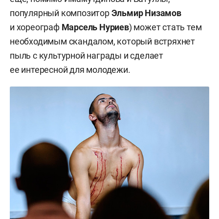
популярный композитор
Эльмир Низамов
8)
Набережночелнинский драматический театр
и хореограф
Марсель Нуриев
) может стать тем
им. Гилязова
: спектакль «Шәһәр. Нокта.
необходимым скандалом, который встряхнет
Брежнев» («Город Брежнев») (автор
пыль с культурной награды и сделает
произведения —
Шамиль Идиатуллин
,
ее интересной для молодежи.
режиссер —
Олег Киньзягулов
,
переводчик —
Гузеля Амуровна Ахметгараева
);
9)
Альметьевский татарский государственный
драматический театр
— за спектакль «Кибет»
(«Магазин») (актрисы —
Мадина Гайнуллина
,
Диляра Ибатуллина
, драматург —
Олжас
Жанайдаров
, режиссер —
Эдуард Шахов
);
10)
объединение «Алиф»
: спектакли «Әллүки»,
«Дәрдемәнд», «ОТУКАН», Hava, Sak-Sok, «Алиф»