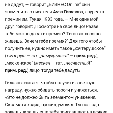
не дадут, — говорит „БИЗНЕС Online“ сын
знаменитого писателя
Аяза Гилязова
, лауреата
премии им. Тукая 1983 года. — Мне один мой
друг говорит: „Посмотри на свое лицо! Разве
тебе можно давать премию? Ты и так хорошо
живешь. Зачем тебе премия?“ Для того чтобы
получить ее, нужно иметь такое „хәчтерүшское“
(
хәчтерүш — тат. „замухрышка“
—
прим. ред.
),
„мескенское“ (
мескен — тат. „несчастный“
—
прим. ред.
) лицо, тогда тебе дадут!»
Гилязов считает: чтобы получить заветную
награду, нужно обивать пороги и унижаться.
«Это не должно быть элементом унижения.
Сколько я ходил, просил, умолял. Ты полгода
ходишь, ждешь, еще тебя приглашают на всякие