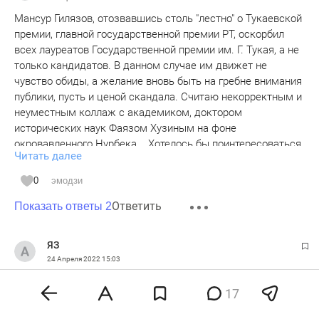
Мансур Гилязов, отозвавшись столь "лестно" о Тукаевской
премии, главной государственной премии РТ, оскорбил
всех лауреатов Государственной премии им. Г. Тукая, а не
только кандидатов. В данном случае им движет не
чувство обиды, а желание вновь быть на гребне внимания
публики, пусть и ценой скандала. Считаю некорректным и
неуместным коллаж с академиком, доктором
исторических наук Фаязом Хузиным на фоне
окровавленного Нурбека... Хотелось бы поинтересоваться
Читать далее
у редакции, давал ли Вам право известный археолог так
"распоряжаться" своей фотографией... Вы же не на
0
эмодзи
дружеском капустнике?!!! Или рейтинг любой ценой... Для
Ответить
меня имя журналиста Айрата Нигматуллина до сих всегда
Показать ответы 2
ассоциировалось с КУЛЬТУРОЙ...
ЯЗ
24 Апреля 2022
15:03
Тогда получается его папа тоже имел "мескенское"лицо и
17
был "хэчтеруш"? Аяз Гилязов же в свое время получал
премию им.Г.Тукая. Т.е он не ленился обивать пороги, а