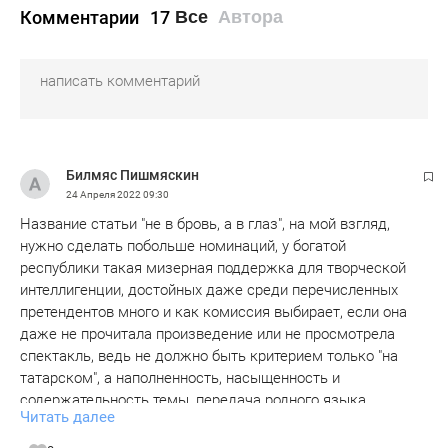
Комментарии
17
Все
Автора
Билмяс Пишмяскин
24 Апреля 2022
09:30
Название статьи "не в бровь, а в глаз", на мой взгляд,
нужно сделать побольше номинаций, у богатой
республики такая мизерная поддержка для творческой
интеллигенции, достойных даже среди перечисленных
претендентов много и как комиссия выбирает, если она
даже не прочитала произведение или не просмотрела
спектакль, ведь не должно быть критерием только "на
татарском", а наполненность, насыщенность и
содержательность темы, передача родного языка,
Читать далее
деятельность во блага республики, у обывателя возникает
недоверие к работе комиссии, а значит она и теряет свою