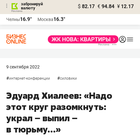
забронируй
$
82.17
€
94.84
¥
12.17
валюту
16.9°
16.3°
Челны
Москва
9 сентября 2022
#
#
интернет-конференции
силовики
Эдуард Хиалеев: «Надо
этот круг разомкнуть:
украл – выпил –
в тюрьму…»