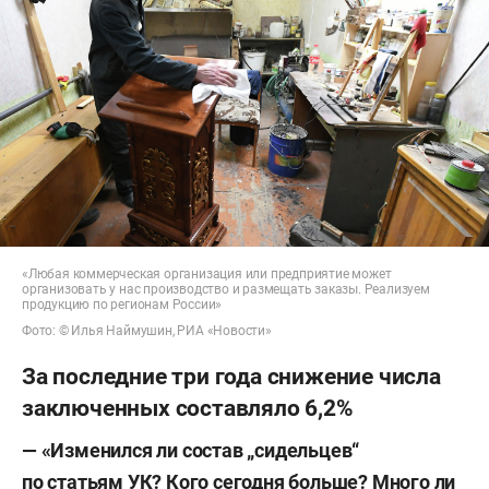
«Любая коммерческая организация или предприятие может
организовать у нас производство и размещать заказы. Реализуем
продукцию по регионам России»
Фото: © Илья Наймушин, РИА «Новости»
За последние три года снижение числа
заключенных составляло 6,2%
— «
Изменился ли состав „сидельцев“
по статьям УК? Кого сегодня больше? Много ли