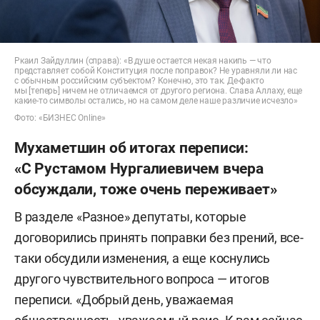
Ркаил Зайдуллин (справа): «В душе остается некая накипь — что
представляет собой Конституция после поправок? Не уравняли ли нас
с обычным российским субъектом? Конечно, это так. Де-факто
мы [теперь] ничем не отличаемся от другого региона. Слава Аллаху, еще
какие-то символы остались, но на самом деле наше различие исчезло»
Фото: «БИЗНЕС Online»
Мухаметшин об итогах переписи:
«С Рустамом Нургалиевичем вчера
обсуждали, тоже очень переживает»
В разделе «Разное» депутаты, которые
договорились принять поправки без прений, все-
таки обсудили изменения, а еще коснулись
другого чувствительного вопроса — итогов
переписи. «Добрый день, уважаемая