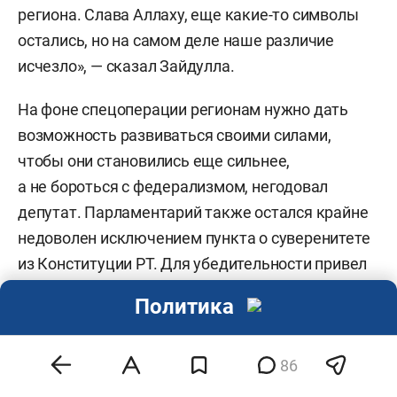
региона. Слава Аллаху, еще какие-то символы
остались, но на самом деле наше различие
исчезло», — сказал Зайдулла.
На фоне спецоперации регионам нужно дать
возможность развиваться своими силами,
чтобы они становились еще сильнее,
а не бороться с федерализмом, негодовал
депутат. Парламентарий также остался крайне
недоволен исключением пункта о суверенитете
из Конституции РТ. Для убедительности привел
простой пример: сам он суверенный человек,
Политика
но особо не отступает от слов Мухаметшина, так
и Конституция РТ может не выходить за рамки
86
Конституции РФ.