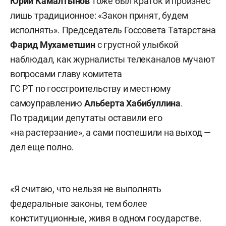
Юрий Камалтынов
тоже был краток и произнес
лишь традиционное: «Закон принят, будем
исполнять». Председатель Госсовета Татарстана
Фарид Мухаметшин
с грустной улыбкой
наблюдал, как журналисты телеканалов мучают
вопросами главу комитета
ГС РТ по госстроительству и местному
самоуправлению
Альберта Хабибуллина
.
По традиции депутаты оставили его
«на растерзание», а сами поспешили на выход —
дел еще полно.
«Я считаю, что нельзя не выполнять
федеральные законы, тем более
конституционные, живя в одном государстве.