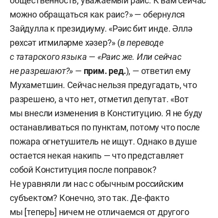
общественность, уважаемый раис. К вам сейчас
можно обращаться как раис?» — обернулся
Зайдулла к президиуму. «Рәис бит инде. Әллә
рөхсәт итмиләрме хәзер?» (
в переводе
с татарского языка — «Раис же. Или сейчас
не разрешают?» —
прим. ред.
), — ответил ему
Мухаметшин. Сейчас нельзя предугадать, что
разрешено, а что нет, отметил депутат. «Вот
мы внесли изменения в Конституцию. Я не буду
останавливаться по пунктам, потому что после
пожара огнетушитель не ищут. Однако в душе
остается некая накипь — что представляет
собой Конституция после поправок?
Не уравняли ли нас с обычным российским
субъектом? Конечно, это так. Де-факто
мы [теперь] ничем не отличаемся от другого