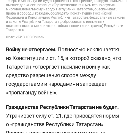
Теперь в Конституции будет прописан текст присяги, которую принимает
высшее должностное лицо: «Торжественно клянусь верно служить
многонациональному народу Республики Татарстан, обеспечивать
права и свободы граждан, соблюдать Конституцию Российской
Федерации и Конституцию Республики Татарстан, федеральные законы
и законы Республики Татарстан, добросовестно выполнять
возложенные на меня высокие обязанности главы (раиса) Республики
Татарстан»
Фото: «БИЗНЕС Online»
Войну не отвергаем.
Полностью исключается
из Конституции и ст. 15, в которой сказано, что
Татарстан «отвергает насилие и войну как
средство разрешения споров между
государствами и народами» и запрещает
«пропаганду войны».
Гражданства Республики Татарстан не будет.
Утрачивает силу ст. 21, где приводятся нормы
о «гражданстве Республики Татарстан».
Вопросы гражданства находятся только