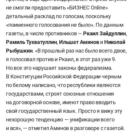
не смогли предоставить «БИЗНЕС Online»
детальный расклад по голосам, поскольку
«поименного голосования не было». По данным
газеты, в числе противников —
Ркаил Зайдуллин
,
Рамиль Тухватуллин
,
Ильшат Аминов
и
Николай
Рыбушкин
. «В прошлый раз нас было всего двое,
я голосовал против и Ркаил, в этот раз уже 9.
Но все это нарушает законы федерализма.
В Конституции Российской Федерации черным
по белому написано, что республики являются
государствами, строят союзные отношения
на договорной основе, имеют право вводить
свой государственный язык. Просто я вижу эту
нехорошую тенденцию — унификации всего
и вся», — отметил Аминов в разговоре с газетой.