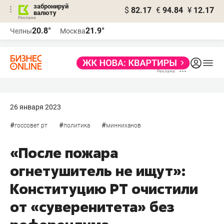
забронируй
$
82.17
€
94.84
¥
12.17
валюту
20.8°
21.9°
Челны
Москва
26 января 2023
#
#
#
госсовет рт
политика
минниханов
«После пожара
огнетушитель не ищут»:
Конституцию РТ очистили
от «суверенитета» без