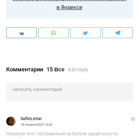
в Яндексе
Комментарии
15
Все
Автора
SafinLenar
18 Апреля 2023
12:20
Неужели этот построенный на болоте сарай кому-то