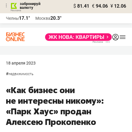
забронируй
$
81.41
€
94.06
¥
12.06
валюту
17.1°
20.3°
Челны
Москва
18 апреля 2023
#
недвижимость
«Как бизнес они
не интересны никому»:
«Парк Хаус» продан
Алексею Прокопенко