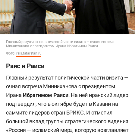
Главный результат политической части визита — очная встреча
Минниханова с президентом Ирана Ибрагимом Раиси
Фото:
rais.tatarstan.ru
Раис и Раиси
Главный результат политической части визита —
очная встреча Минниханова с президентом
Ирана
Ибрагимом Раиси
. На ней иранский лидер
подтвердил, что в октябре будет в Казани на
саммите лидеров стран БРИКС. И отметил
большой вклад группы стратегического видения
«Россия — исламский мир», которую возглавляет