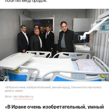
посетил медгородок.
«В Иране очень изобретательный, умный народ. Они многое научились
делать сами»
Фото:
rais.tatarstan.ru
«В Иране очень изобретательный, умный