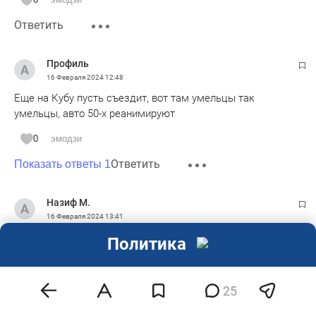
Ответить
Профиль
16 Февраля 2024
12:48
Еще на Кубу пусть съездит, вот там умельцы так
умельцы, авто 50-х реанимируют
0
эмодзи
Ответить
Показать ответы 1
Назиф М.
16 Февраля 2024
13:41
1. Из-за отсутствия прямых автодорог на Ближ. Восток
Политика
может быть восстановить средневековый Великий
Волжский судоходный путь из Казани по Волге и через
Каспий на Иран.
25
2. Раис съездил к Раиси, теперь Раиси едет к Раису - свои
люди.