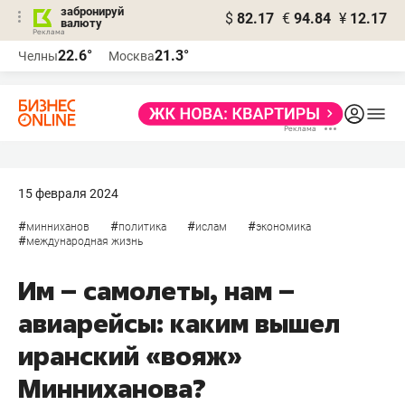
забронируй
$
82.17
€
94.84
¥
12.17
валюту
22.6°
21.3°
Челны
Москва
15 февраля 2024
#
#
#
#
минниханов
политика
ислам
экономика
#
международная жизнь
Им – самолеты, нам –
авиарейсы: каким вышел
иранский «вояж»
Минниханова?