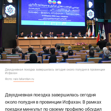
Двухдневная поездка завершилась сегодня около полудня в провинции
Исфахан
Фото:
rais.tatarstan.ru
Двухдневная поездка завершилась сегодня
около полудня в провинции Исфахан. В рамках
поездки минкульт по своему профилю обсудил