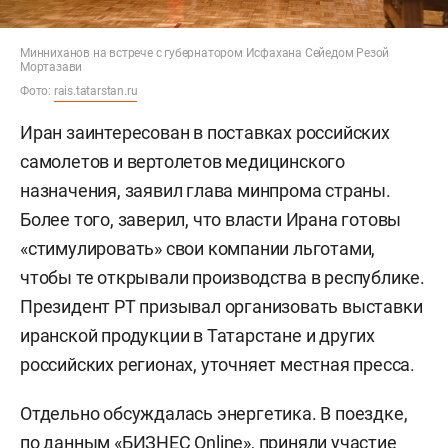
Минниханов на встрече с губернатором Исфахана Сейедом Резой
Мортазави
Фото:
rais.tatarstan.ru
Иран заинтересован в поставках российских
самолетов и вертолетов медицинского
назначения, заявил глава минпрома страны.
Более того, заверил, что власти Ирана готовы
«стимулировать» свои компании льготами,
чтобы те открывали производства в республике.
Президент РТ призывал организовать выставки
иранской продукции в Татарстане и других
российских регионах, уточняет местная пресса.
Отдельно обсуждалась энергетика. В поездке,
по данным «БИЗНЕС Online», приняли участие