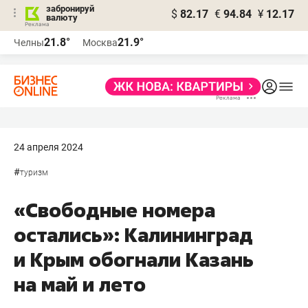
забронируй
$
82.17
€
94.84
¥
12.17
валюту
21.8°
21.9°
Челны
Москва
24 апреля 2024
#
туризм
«Свободные номера
остались»: Калининград
и Крым обогнали Казань
на май и лето