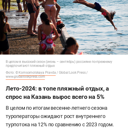
В целом в высокий сезон (июнь – сентябрь) россияне по-прежнему
предпочитают пляжный отдых
Фото: ©
Komsomolskaya Pravda
/ Global Look Press /
www.globallookpress.com
Лето-2024: в топе пляжный отдых, а
спрос на Казань вырос всего на 5%
В целом по итогам весенне-летнего сезона
туроператоры ожидают рост внутреннего
турпотока на 12% по сравнению с 2023 годом.